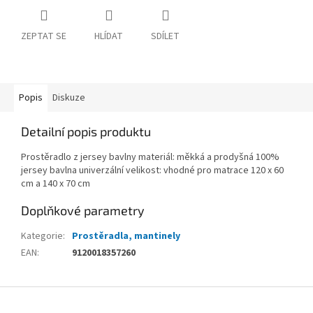
ZEPTAT SE
HLÍDAT
SDÍLET
Popis
Diskuze
Detailní popis produktu
Prostěradlo z jersey bavlny materiál: měkká a prodyšná 100%
jersey bavlna univerzální velikost: vhodné pro matrace 120 x 60
cm a 140 x 70 cm
Doplňkové parametry
Kategorie
:
Prostěradla, mantinely
EAN
:
9120018357260
Z
á