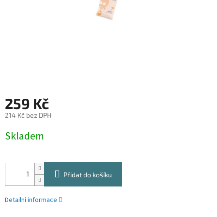
259 Kč
214 Kč bez DPH
Měrná
Skladem
cena:
Přidat do košíku
Detailní informace