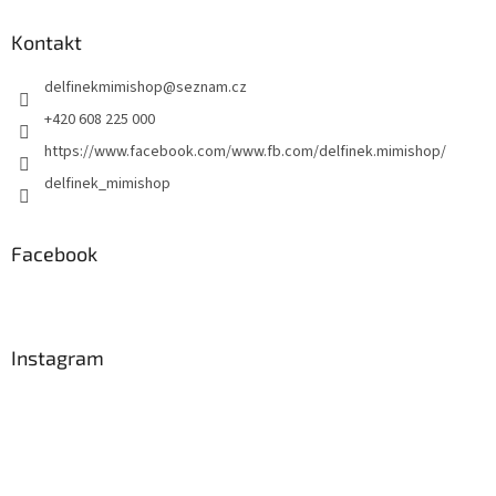
p
a
Kontakt
t
delfinekmimishop
@
seznam.cz
í
+420 608 225 000
https://www.facebook.com/www.fb.com/delfinek.mimishop/
delfinek_mimishop
Facebook
Instagram