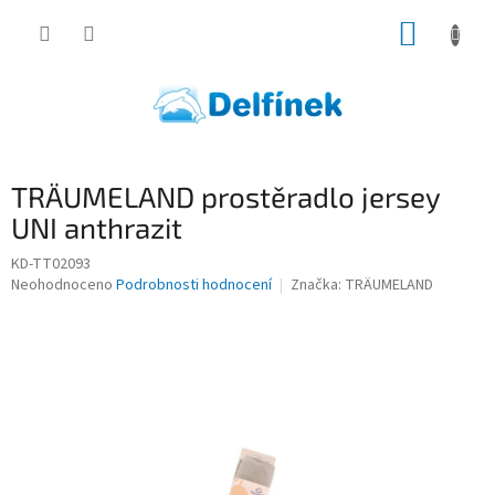
Přejít
NÁKUP
na
obsah
KOŠÍK
TRÄUMELAND prostěradlo jersey
UNI anthrazit
KD-TT02093
Průměrné
Neohodnoceno
Podrobnosti hodnocení
Značka:
TRÄUMELAND
hodnocení
produktu
je
0,0
z
5
hvězdiček.