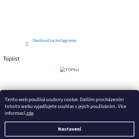
Sledovat na Instagramu
Toplist
Obchodní podmínky
PRODEJNA
Registrační sleva 10%
Tento web používá soubory cookie. Dalším procházením
tohoto webu vyjadřujete souhlas s jejich používáním.. Více
informací
zde
.
Vytvořil Shoptet
Nastavení