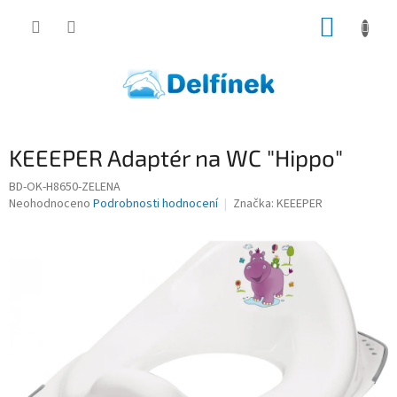
Přejít
NÁKUP
na
obsah
KOŠÍK
KEEEPER Adaptér na WC "Hippo"
BD-OK-H8650-ZELENA
Průměrné
Neohodnoceno
Podrobnosti hodnocení
Značka:
KEEEPER
hodnocení
produktu
je
0,0
z
5
hvězdiček.