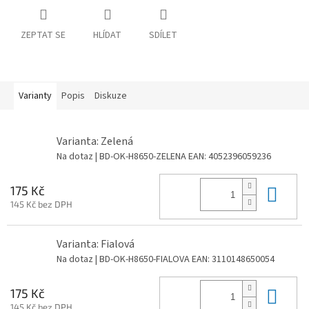
ZEPTAT SE
HLÍDAT
SDÍLET
Varianty
Popis
Diskuze
Varianta: Zelená
Na dotaz
| BD-OK-H8650-ZELENA
EAN:
4052396059236
Do 
175 Kč
145 Kč bez DPH
Varianta: Fialová
Na dotaz
| BD-OK-H8650-FIALOVA
EAN:
3110148650054
Do 
175 Kč
145 Kč bez DPH