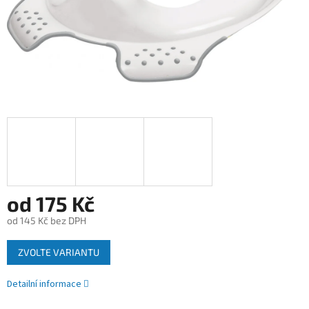
od
175 Kč
od
145 Kč
bez DPH
Měrná
ZVOLTE VARIANTU
cena:
Detailní informace