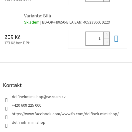
Varianta: Bílá
Skladem
| BD-OK-H8650-BILA
EAN:
4052396059229
Do 
209 Kč
173 Kč bez DPH
Z
á
p
a
Kontakt
t
delfinekmimishop
@
seznam.cz
í
+420 608 225 000
https://www.facebook.com/www.fb.com/delfinek.mimishop/
delfinek_mimishop