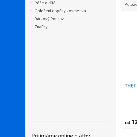
Péče o dítě
Polože
Oblečení dopňky kosmetika
V
Dárkový Poukaz
ý
Značky
p
i
s
p
r
o
d
u
THER
k
t
ů
12
od
Přijímáme online platby