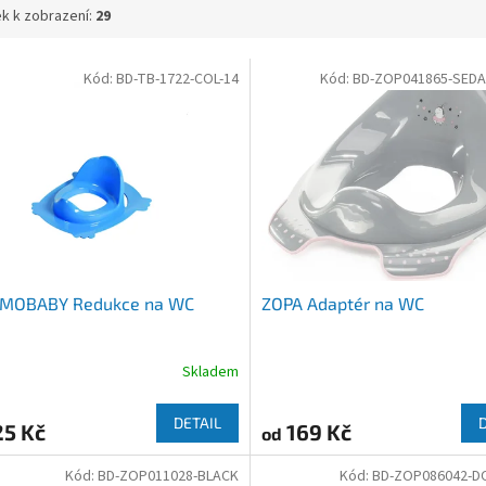
k k zobrazení:
29
Kód:
BD-TB-1722-COL-14
Kód:
BD-ZOP041865-SED
MOBABY Redukce na WC
ZOPA Adaptér na WC
Skladem
DETAIL
5 Kč
169 Kč
od
Kód:
BD-ZOP011028-BLACK
Kód:
BD-ZOP086042-D