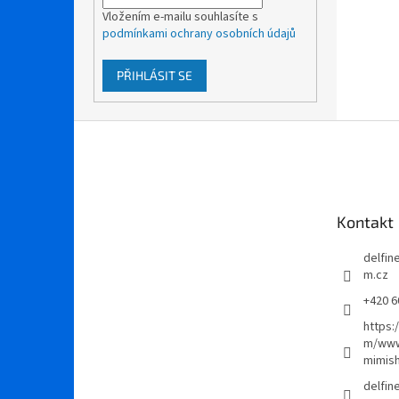
Vložením e-mailu souhlasíte s
podmínkami ochrany osobních údajů
PŘIHLÁSIT SE
Z
á
p
a
t
Kontakt
í
delfi
m.cz
+420 6
https:
m/www
mimis
delfi