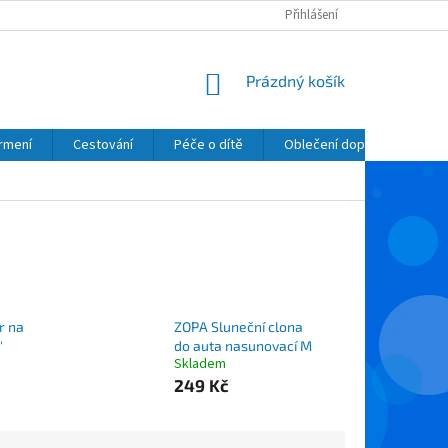
Přihlášení
NÁKUPNÍ
Prázdný košík
KOŠÍK
krmení
Cestování
Péče o dítě
Oblečení dopňky kosmetik
r na
ZOPA Sluneční clona
"
do auta nasunovací M
Skladem
249 Kč