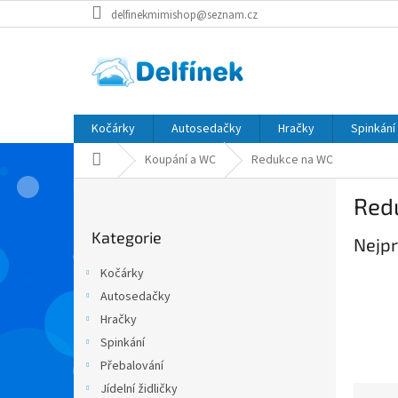
Přejít
delfinekmimishop@seznam.cz
na
obsah
Kočárky
Autosedačky
Hračky
Spinkání
Domů
Koupání a WC
Redukce na WC
P
Red
o
Přeskočit
s
Kategorie
kategorie
Nejpr
t
r
Kočárky
a
Autosedačky
n
Hračky
n
í
Spinkání
p
Přebalování
a
Jídelní židličky
Ř