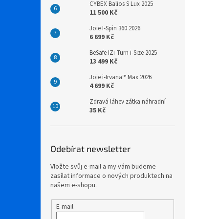
CYBEX Balios S Lux 2025
11 500 Kč
Joie I-Spin 360 2026
6 699 Kč
BeSafe IZi Turn i-Size 2025
13 499 Kč
Joie i-Irvana™ Max 2026
4 699 Kč
Zdravá láhev zátka náhradní
35 Kč
Odebírat newsletter
Vložte svůj e-mail a my vám budeme
zasílat informace o nových produktech na
našem e-shopu.
E-mail