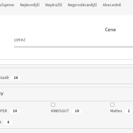
učujeme
Nejlevnější
Nejdražší
Nejprodávanější
Abecedně
Cena
109
Kč
kladě
26
ky
EPER
KINDSGUT
Maltex
10
10
2
A
4