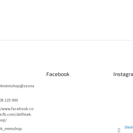
Facebook
Instagr
nekmimishop
@
sezna
08 225 000
//www.facebook.co
.fb.com/delfinek.
hop/
Sled
nek_mimishop