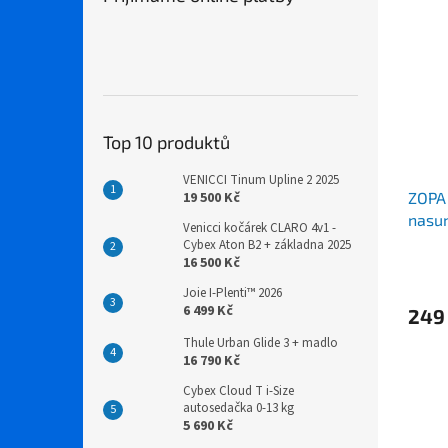
Top 10 produktů
VENICCI Tinum Upline 2 2025
ZOPA 
19 500 Kč
nasu
Venicci kočárek CLARO 4v1 -
Cybex Aton B2 + základna 2025
16 500 Kč
Joie I-Plenti™ 2026
6 499 Kč
249
Thule Urban Glide 3 + madlo
16 790 Kč
Cybex Cloud T i-Size
autosedačka 0-13 kg
5 690 Kč