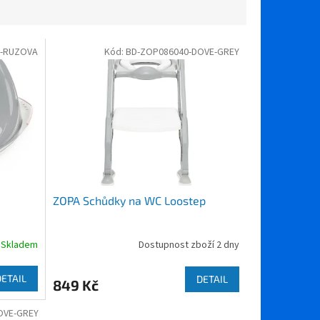
A-RUZOVA
Kód:
BD-ZOP086040-DOVE-GREY
ZOPA Schůdky na WC Loostep
Skladem
Dostupnost zboží 2 dny
DETAIL
DETAIL
849 Kč
OVE-GREY