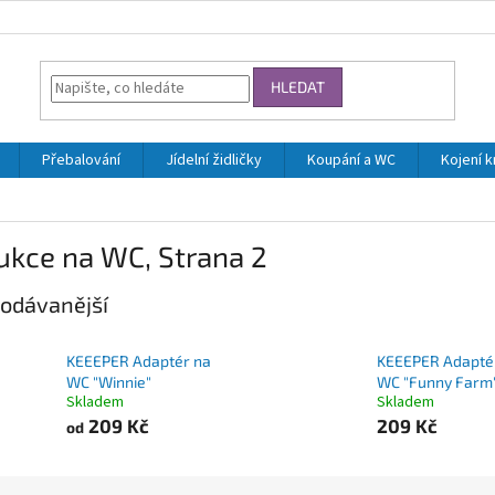
HLEDAT
Přebalování
Jídelní židličky
Koupání a WC
Kojení 
ukce na WC
, Strana 2
odávanější
KEEEPER Adaptér na
KEEEPER Adapté
WC "Winnie"
WC "Funny Farm
Skladem
Skladem
209 Kč
209 Kč
od