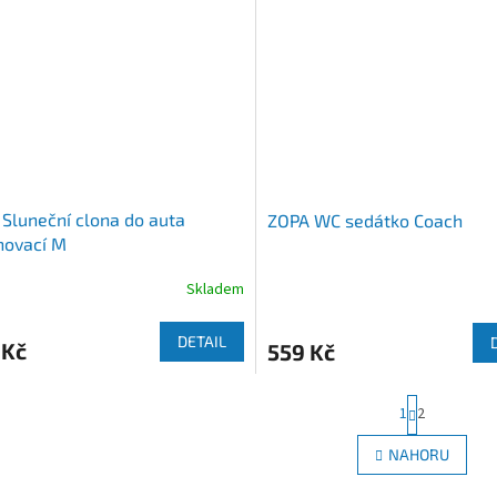
Sluneční clona do auta
ZOPA WC sedátko Coach
novací M
Skladem
DETAIL
 Kč
559 Kč
S
1
2
t
r
O
NAHORU
á
v
n
l