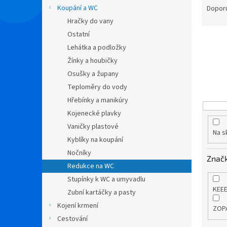
n
a
Koupání a WC
Dopor
e
z
Hračky do vany
l
e
Ostatní
n
Lehátka a podložky
í
Žínky a houbičky
p
r
Osušky a župany
o
Teploměry do vody
d
Hřebínky a manikúry
u
Kojenecké plavky
k
Vaničky plastové
t
Na s
Kyblíky na koupání
ů
Nočníky
Znač
Redukce na WC
Stupínky k WC a umyvadlu
KEE
Zubní kartáčky a pasty
Kojení krmení
ZOP
Cestování