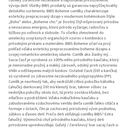
cumlíky zdravotne nezávadné a napomáhali prirodzenému
vývoju detí. Všetky BIBS produkty sú garanciou najvyššej kvality
detského sortimentu. BIBS Boheme cumlíky charakterizuje
esteticky prepracovaný dizajn v modernom bohémskom štýle.
„Boho“ alebo „Boheme chic“ je životný štýl inšpirovaný prírodou
a neviazanou energiou, ktorú príroda vyžaruje; radosťou a
túžbou po voľnosti a slobode. To všetko zhmotnené do
umelecky svojráznych organických vzorov v kombinácii s
prírodnými prvkami a materiálmi. BIBS Boheme očarí na prvý
pohľad vďaka esteticky prepracovanému boheme dizajnu a
svojej romanticko-umeleckej siluete. Cumlík ako žiadny iný…
Sacia časť je vyrobená zo 100%-ného prírodného kaučuku, ktorý
je mimoriadne pružný a mäkký zároveň, odolný proti vytvoreniu
trhlín a odštiepeniu malých kúskov. Ostatné časti (štít a karička)
sú vyrobené zo zdravotne nezávadného polypropylénu (PP).
Cumlík je navrhnutý tak, aby nedráždil citlivú pokožku bábätka.
Ľahučký dierkovaný štít má klenutý tvar, takmer vôbec sa
nedotýka pokožky okolo úst, tá preto zostáva kľudná, bez
otlačkov a podráždení. Vďaka mäkučkému kaučuku a
zabudovanému vzduchovému ventilu dieťa cumlík ľahko stláča a
formuje v ústach, čím je zachovaný prirodzený vývin podnebia,
zúbkov a ďasien detí. Prečo deti obľubujú cumlíky BIBS? Extra
ľahučký. Výnimočná chuť prírodného kaučuku, ktorý deti
prirodzene uprednostňujú. Guľatý / čerešnový tvar sacej časti si