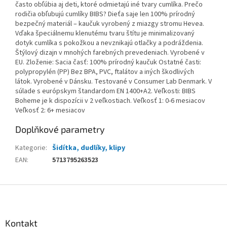
často obľúbia aj deti, ktoré odmietajú iné tvary cumlíka. Prečo
rodičia obľubujú cumlíky BIBS? Dieťa saje len 100% prírodný
bezpečný materiál – kaučuk vyrobený z miazgy stromu Hevea.
Vďaka špeciálnemu klenutému tvaru štítu je minimalizovaný
dotyk cumlíka s pokožkou a nevznikajú otlačky a podráždenia.
Štýlový dizajn v mnohých farebných prevedeniach. Vyrobené v
EU. Zloženie: Sacia časť: 100% prírodný kaučuk Ostatné časti:
polypropylén (PP) Bez BPA, PVC, ftalátov a iných škodlivých
látok. Vyrobené v Dánsku. Testované v Consumer Lab Denmark. V
súlade s európskym štandardom EN 1400+A2. Veľkosti: BIBS
Boheme je k dispozícii v 2 veľkostiach. Veľkosť 1: 0-6 mesiacov
Veľkosť 2: 6+ mesiacov
Doplňkové parametry
Kategorie
:
Šidítka, dudlíky, klipy
EAN
:
5713795263523
Z
á
p
a
Kontakt