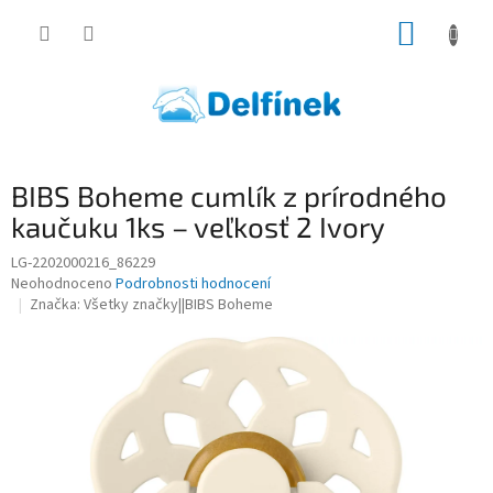
Přejít
NÁKUP
na
obsah
KOŠÍK
BIBS Boheme cumlík z prírodného
kaučuku 1ks – veľkosť 2 Ivory
LG-2202000216_86229
Průměrné
Neohodnoceno
Podrobnosti hodnocení
hodnocení
Značka:
Všetky značky||BIBS Boheme
produktu
je
0,0
z
5
hvězdiček.