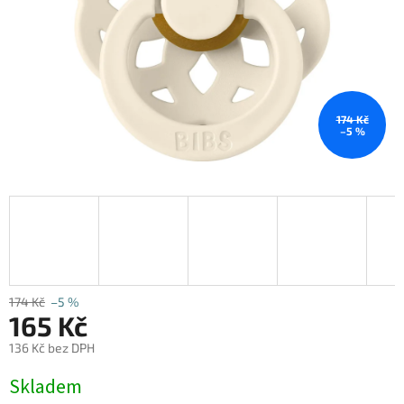
174 Kč
–5 %
174 Kč
–5 %
165 Kč
136 Kč bez DPH
Měrná
Skladem
cena: