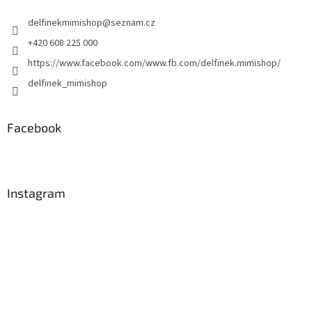
t
delfinekmimishop
@
seznam.cz
í
+420 608 225 000
https://www.facebook.com/www.fb.com/delfinek.mimishop/
delfinek_mimishop
Facebook
Instagram