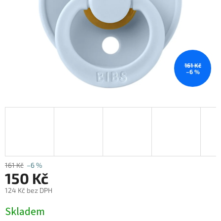
161 Kč
–6 %
161 Kč
–6 %
150 Kč
124 Kč bez DPH
Měrná
Skladem
cena: