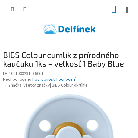
Přejít
NÁKUP
na
obsah
KOŠÍK
BIBS Colour cumlík z prírodného
kaučuku 1ks – veľkosť 1 Baby Blue
LG-1001000231_86061
Průměrné
Neohodnoceno
Podrobnosti hodnocení
hodnocení
Značka:
Všetky značky||BIBS Colour okrúhle
produktu
je
0,0
z
5
hvězdiček.