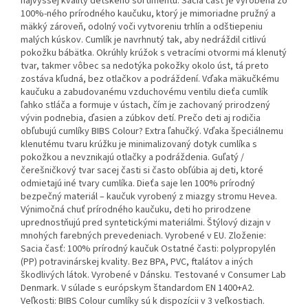
najvyššej kvality detského sortimentu. Sacia časť je vyrobená zo
100%-ného prírodného kaučuku, ktorý je mimoriadne pružný a
mäkký zároveň, odolný voči vytvoreniu trhlín a odštiepeniu
malých kúskov. Cumlík je navrhnutý tak, aby nedráždil citlivú
pokožku bábätka. Okrúhly krúžok s vetracími otvormi má klenutý
tvar, takmer vôbec sa nedotýka pokožky okolo úst, tá preto
zostáva kľudná, bez otlačkov a podráždení. Vďaka mäkučkému
kaučuku a zabudovanému vzduchovému ventilu dieťa cumlík
ľahko stláča a formuje v ústach, čím je zachovaný prirodzený
vývin podnebia, ďasien a zúbkov detí. Prečo deti aj rodičia
obľubujú cumlíky BIBS Colour? Extra ľahučký. Vďaka špeciálnemu
klenutému tvaru krúžku je minimalizovaný dotyk cumlíka s
pokožkou a nevznikajú otlačky a podráždenia. Guľatý /
čerešničkový tvar sacej časti si často obľúbia aj deti, ktoré
odmietajú iné tvary cumlíka. Dieťa saje len 100% prírodný
bezpečný materiál – kaučuk vyrobený z miazgy stromu Hevea.
Výnimočná chuť prírodného kaučuku, deti ho prirodzene
uprednostňujú pred syntetickými materiálmi. Štýlový dizajn v
mnohých farebných prevedeniach. Vyrobené v EU. Zloženie:
Sacia časť: 100% prírodný kaučuk Ostatné časti: polypropylén
(PP) potravinárskej kvality. Bez BPA, PVC, ftalátov a iných
škodlivých látok. Vyrobené v Dánsku. Testované v Consumer Lab
Denmark. V súlade s európskym štandardom EN 1400+A2.
Veľkosti: BIBS Colour cumlíky sú k dispozícii v 3 veľkostiach.