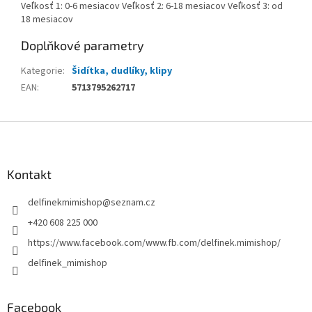
Veľkosť 1: 0-6 mesiacov Veľkosť 2: 6-18 mesiacov Veľkosť 3: od
18 mesiacov
Doplňkové parametry
Kategorie
:
Šidítka, dudlíky, klipy
EAN
:
5713795262717
Z
á
p
a
Kontakt
t
delfinekmimishop
@
seznam.cz
í
+420 608 225 000
https://www.facebook.com/www.fb.com/delfinek.mimishop/
delfinek_mimishop
Facebook