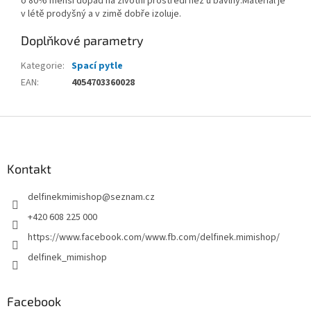
o 80% menší dopad na životní prostředí než u bavlny.Materiál je
v létě prodyšný a v zimě dobře izoluje.
Doplňkové parametry
Kategorie
:
Spací pytle
EAN
:
4054703360028
Z
á
p
a
Kontakt
t
delfinekmimishop
@
seznam.cz
í
+420 608 225 000
https://www.facebook.com/www.fb.com/delfinek.mimishop/
delfinek_mimishop
Facebook