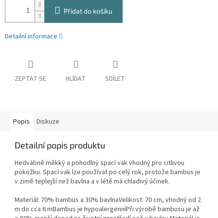
Přidat do košíku
Detailní informace
ZEPTAT SE
HLÍDAT
SDÍLET
Popis
Diskuze
Detailní popis produktu
Hedvábně měkký a pohodlný spací vak vhodný pro citlivou
pokožku. Spací vak lze používat po celý rok, protože bambus je
v zimě teplejší než bavlna a v létě má chladivý účinek.
Materiál: 70% bambus a 30% bavlnaVelikost: 70 cm, vhodný od 2
m do cca 6 mBambus je hypoalergenníPři výrobě bambusu je až