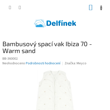
Přejít
NÁKUP
na
obsah
KOŠÍK
Bambusový spací vak Ibiza 70 -
Warm sand
BB-360002
Průměrné
Neohodnoceno
Podrobnosti hodnocení
Značka:
Meyco
hodnocení
produktu
je
0,0
z
5
hvězdiček.