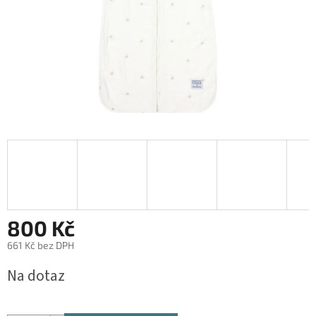
800 Kč
661 Kč bez DPH
Měrná
Na dotaz
cena: