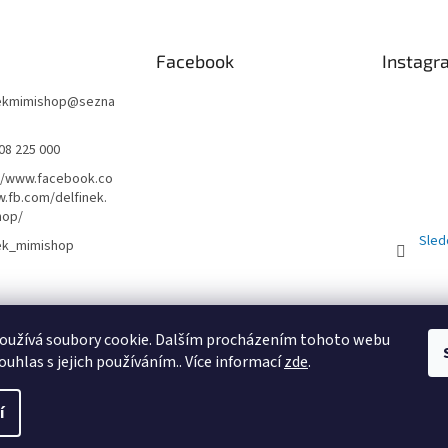
Facebook
Instagr
nekmimishop
@
sezna
08 225 000
//www.facebook.co
.fb.com/delfinek.
hop/
Sled
nek_mimishop
Obchodní podmínky
PRODEJNA
Registrační sleva 10%
oužívá soubory cookie. Dalším procházením tohoto webu
ouhlas s jejich používáním.. Více informací
zde
.
St
í
uc
. Všechna práva vyhrazena.