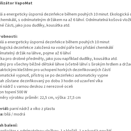
ilizátor VapoMat
lá a energeticky úsporná dezinfekce během pouhých 10 minut. Ekologická
chemikálií, s odnímatelným držákem na až 6 láhví. Odnímatelná košová vlož
é části, jako jsou dudlíky, kousátka atd.
obnosti:
chlá a energeticky úsporná dezinfekce během pouhých 10 minut
ologická dezinfekce založená na vodní páře bez přidání chemikálií
ímatelný držák na láhve, pojme až 6 láhví
žka pro drobné předměty, jako jsou například dudlíky, kousátka atd.
odný pro všechny běžné dětské láhve (včetně láhví s širokým hrdlem a drža
praktickými kleštěmi pro uchopení horkých dezinfikovaných částí
tomatické vypnutí, přístroj se po dezinfekci automaticky vypne
sah zůstane dezinfikovaný po dobu 3 hodin od uzavření víka
rní nádrž s varnou deskou z nerezové oceli
kon topení 500 W
změry výrobku: průměr: 22,5 cm, výška: 27,5 cm
riál:
parní nádrž a víko z plastu
a:
bílá / modrá
h balení:
terilizátor s odnímatelnou vložkou, 1 x kleště, 1 x návod k použití