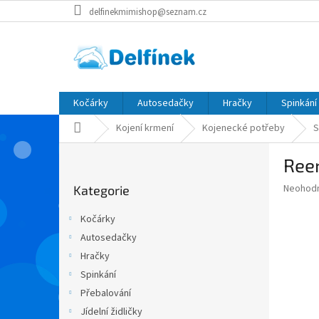
Přejít
delfinekmimishop@seznam.cz
na
obsah
Kočárky
Autosedačky
Hračky
Spinkání
Domů
Kojení krmení
Kojenecké potřeby
S
P
Reer
o
Přeskočit
s
Průměr
Neohod
Kategorie
kategorie
t
hodnoce
r
produkt
Kočárky
a
je
Autosedačky
0,0
n
z
Hračky
n
5
í
Spinkání
hvězdič
p
Přebalování
a
Jídelní židličky