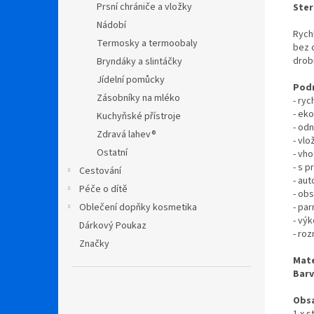
Prsní chrániče a vložky
Ster
Nádobí
Rych
Termosky a termoobaly
bez 
drobn
Bryndáky a slintáčky
Jídelní pomůcky
Podr
Zásobníky na mléko
- ry
- ek
Kuchyňské přístroje
- odn
Zdravá lahev®
- vlo
Ostatní
- vh
- s 
Cestování
- au
Péče o dítě
- ob
- pa
Oblečení dopňky kosmetika
- vý
Dárkový Poukaz
- ro
Značky
Mate
Barv
Obsa
1 x s