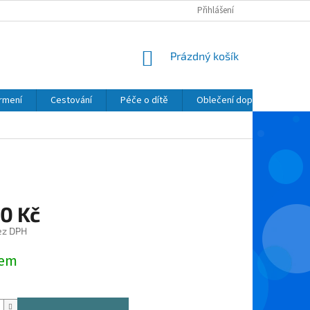
Přihlášení
NÁKUPNÍ
Prázdný košík
KOŠÍK
krmení
Cestování
Péče o dítě
Oblečení dopňky kosmetik
90 Kč
ez DPH
dem