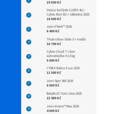
19 500 Kč
Venicci kočárek CLARO 4v1 -
Cybex Aton B2 + základna 2025
16 500 Kč
Joie I-Plenti™ 2026
6 499 Kč
Thule Urban Glide 3 + madlo
16 790 Kč
Cybex Cloud T i-Size
autosedačka 0-13 kg
5 690 Kč
CYBEX Balios S Lux 2025
11 500 Kč
Joie I-Spin 360 2026
6 699 Kč
BeSafe IZi Turn i-Size 2025
13 499 Kč
Joie i-Irvana™ Max 2026
4 699 Kč