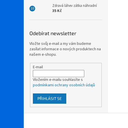
Zdravá láhev zátka náhradní
35 Kč
Odebírat newsletter
Vložte svůj e-mail a my vám budeme
zasílat informace o nových produktech na
našem e-shopu.
E-mail
Vložením e-mailu souhlasíte s
podmínkami ochrany osobních údajů
PŘIHLÁSIT SE
Z
á