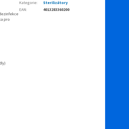
Kategorie
:
Sterilizátory
EAN
:
4013283360200
 dezinfekce
ka pro
dly)