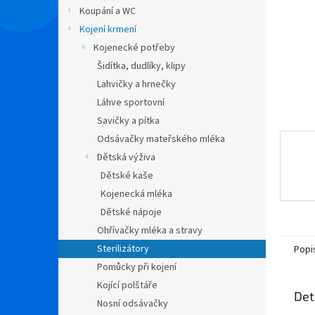
n
Koupání a WC
e
Kojení krmení
l
Kojenecké potřeby
Šidítka, dudlíky, klipy
Lahvičky a hrnečky
Láhve sportovní
Savičky a pítka
Odsávačky mateřského mléka
Dětská výživa
Dětské kaše
Kojenecká mléka
Dětské nápoje
Ohřívačky mléka a stravy
Sterilizátory
Popi
Pomůcky při kojení
Kojící polštáře
Det
Nosní odsávačky