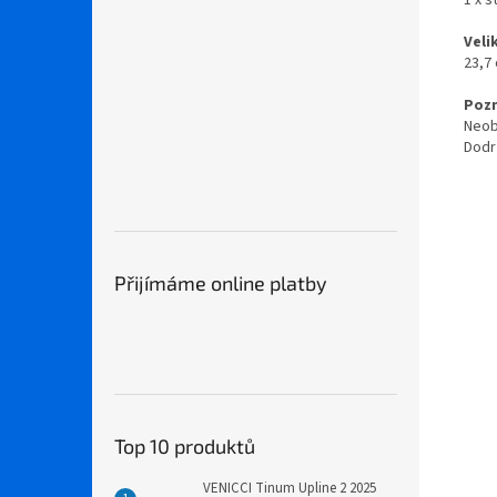
Veli
23,7 
Poz
Neob
Dodr
Přijímáme online platby
Top 10 produktů
VENICCI Tinum Upline 2 2025