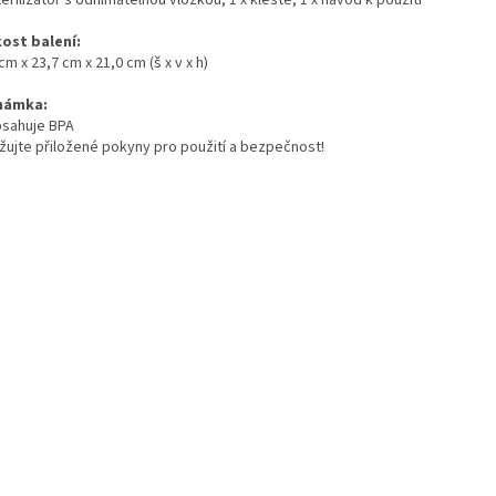
kost balení:
cm x 23,7 cm x 21,0 cm (š x v x h)
námka:
sahuje BPA
žujte přiložené pokyny pro použití a bezpečnost!