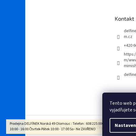
p
a
t
Kontakt
í
delfi
m.cz
+420 6
https:
m/www
mimis
delfi
Tento web p
vyjadřujete s
Prodejna DELFÍNEK Norská 49 Olomouc : Telefon : 608 225 000 Otevírací doba : Po - 
Nastaven
Copyright 2026
Kočárky autosedačky Delfínek Olomo
10:00 - 16:00 Čtvrtek-Pátek 10:00 - 17:00 So - Ne ZAVŘENO