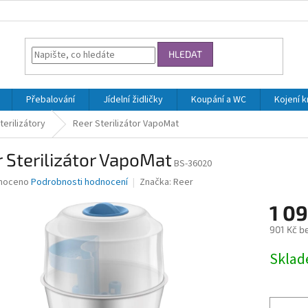
HLEDAT
Přebalování
Jídelní židličky
Koupání a WC
Kojení 
terilizátory
Reer Sterilizátor VapoMat
 Sterilizátor VapoMat
BS-36020
né
noceno
Podrobnosti hodnocení
Značka:
Reer
ní
1 0
u
901 Kč b
Měrná
Skla
cena:
ek.