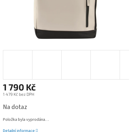
1 790 Kč
1 479 Kč bez DPH
Měrná
Na dotaz
cena:
Položka byla vyprodána…
Detailní informace