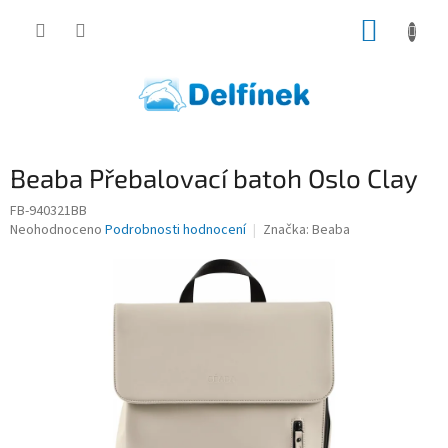
Přejít
NÁKUP
na
obsah
KOŠÍK
Beaba Přebalovací batoh Oslo Clay
FB-940321BB
Průměrné
Neohodnoceno
Podrobnosti hodnocení
Značka:
Beaba
hodnocení
produktu
je
0,0
z
5
hvězdiček.