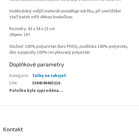
Voděodolný vnější materiál usnadňuje údržbu, při znečištění
stačí batoh otřít vlhkou houbičkou.
Rozměry: 43 x 34 x 15 cm
Objem: 19 l
Složení: 100% polyuretan (bez PFAS), podšívka 100% polyester,
dno a popruhy 100% recyklovaný polyester
Doplňkové parametry
Kategorie
:
Tašky na rukojeť
EAN
:
3384349403218
Položka byla vyprodána…
Z
á
p
a
Kontakt
t