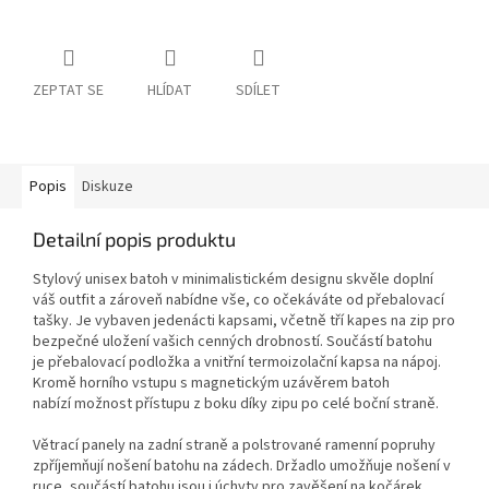
ZEPTAT SE
HLÍDAT
SDÍLET
Popis
Diskuze
Detailní popis produktu
Stylový unisex batoh v minimalistickém designu skvěle doplní
váš outfit a zároveň nabídne vše, co očekáváte od přebalovací
tašky. Je vybaven jedenácti kapsami, včetně tří kapes na zip pro
bezpečné uložení vašich cenných drobností. Součástí batohu
je přebalovací podložka a vnitřní termoizolační kapsa na nápoj.
Kromě horního vstupu s magnetickým uzávěrem batoh
nabízí možnost přístupu z boku díky zipu po celé boční straně.
Větrací panely na zadní straně a polstrované ramenní popruhy
zpříjemňují nošení batohu na zádech. Držadlo umožňuje nošení v
ruce, součástí batohu jsou i úchyty pro zavěšení na kočárek.