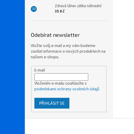
Zdravá láhev zátka náhradní
35 Kč
Odebírat newsletter
Vložte svůj e-mail a my vám budeme
zasílat informace o nových produktech na
našem e-shopu.
E-mail
Vložením e-mailu souhlasíte s
podmínkami ochrany osobních údajů
PŘIHLÁSIT SE
Z
á