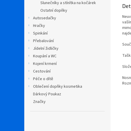
Slunečníky a stínítka na kočárek
Det
Ostatní dopňky
Neuv
Autosedačky
vaší
Hračky
mimo
najd
Spinkání
Přebalování
Souč
Jídelní židličky
Taška
Koupání a WC
Kojení krmení
Slož
Cestování
Nosn
Péče o dítě
Rozm
Oblečení dopňky kosmetika
Dárkový Poukaz
Značky