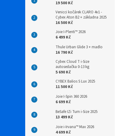
19 500 Kč
Venicci kočárek CLARO 4v1 -
Cybex Aton B2 + základna 2025
16 500 Kč
Joie I-Plenti™ 2026
6 499 Kč
Thule Urban Glide 3 + madlo
16 790 Kč
Cybex Cloud T i-Size
autosedačka 0-13 kg
5 690 Kč
CYBEX Balios S Lux 2025
11 500 Kč
Joie I-Spin 360 2026
6 699 Kč
BeSafe IZi Turn i-Size 2025
13 499 Kč
Joie i-Irvana™ Max 2026
4 699 Kč