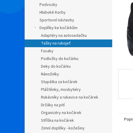
n
Podvozky
e
Hluboké Korby
l
Sportovní nástavby
Doplňky ke kočárkům
Adaptéry na autosedačku
Tašky na rukojeť
Fusaky
Podložky do kočárku
Deky do kočárku
Nánožníky
Stupátka za kočárek
Pláštěnky, moskytiéry
Rukávníky a rukavice na kočárek
Držáky na pití
Organizéry na kočárek
Popi
Stříška na kočárek
Zimní doplňky - kožešiny