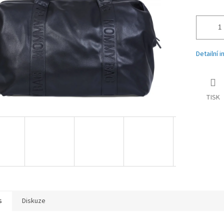
Detailní 
TISK
s
Diskuze