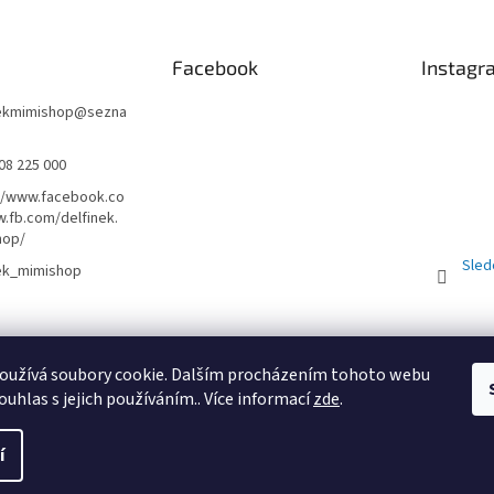
Facebook
Instagr
nekmimishop
@
sezna
08 225 000
//www.facebook.co
.fb.com/delfinek.
hop/
Sled
nek_mimishop
Obchodní podmínky
PRODEJNA
Registrační sleva 10%
oužívá soubory cookie. Dalším procházením tohoto webu
ouhlas s jejich používáním.. Více informací
zde
.
St
í
uc
. Všechna práva vyhrazena.