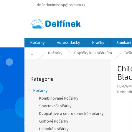
Přejít
delfinekmimishop@seznam.cz
na
obsah
Kočárky
Autosedačky
Hračky
Spinkání
Domů
Kočárky
Doplňky ke kočárkům
Tašk
P
Chi
o
Přeskočit
s
Bla
Kategorie
kategorie
t
FB-CWM
r
Kočárky
Průměr
Neohod
a
hodnoce
Kombinované kočárky
n
produkt
Sportovní kočárky
n
je
í
Dvojčatové a sourozenecké kočárky
0,0
z
p
Golfové kočárky
5
a
Hluboké kočárky
hvězdič