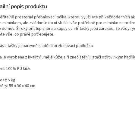
ailní popis produktu
ěřitelně prostorná přebalovací taška, kterou využijete při každodenních akt
m miminkem, ale zvládnete do ní sbalit i vše potřebné pro miminko na rodin
 domov. Široký přístup shora a kapsy uvnitř tašky jsou zárukou, že vždy ry
ete vše, co právě potřebujete.
ástí tašky je barevně sladěná přebalovací podložka.
 je vyrobena z kvalitní umělé kůže. Při znečištění ji stačí otřít vlhkým hadří
ení: 100% PU kůže
ost: 5 kg
ěry: 55 x 30 x 40 cm