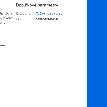
Doplňkové parametry
ivitách s
Kategorie
:
Tašky na rukojeť
ný víkend
EAN
:
5420007169718
chle
kem.