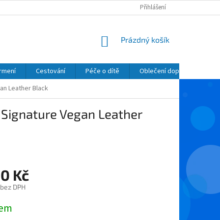
Přihlášení
NÁKUPNÍ
Prázdný košík
KOŠÍK
krmení
Cestování
Péče o dítě
Oblečení dopňky kosmetik
an Leather Black
Signature Vegan Leather
90 Kč
 bez DPH
dem