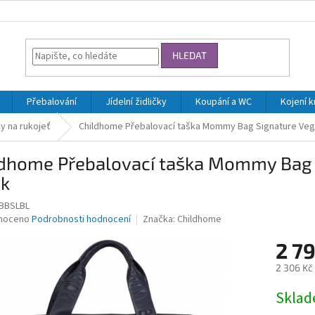
HLEDAT
Přebalování
Jídelní židličky
Koupání a WC
Kojení 
y na rukojeť
Childhome Přebalovací taška Mommy Bag Signature Veg
ldhome Přebalovací taška Mommy Bag 
ck
BBSLBL
né
noceno
Podrobnosti hodnocení
Značka:
Childhome
ní
2 7
u
2 306 Kč
Měrná
Skla
cena:
ek.