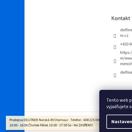
p
a
t
Kontakt
í
delfi
m.cz
+420 6
https:
m/www
mimis
delfi
Tento web p
vyjadřujete s
Prodejna DELFÍNEK Norská 49 Olomouc : Telefon : 608 225 000 Otevírací doba : Po - 
Nastaven
Copyright 2026
Kočárky autosedačky Delfínek Olomo
10:00 - 16:00 Čtvrtek-Pátek 10:00 - 17:00 So - Ne ZAVŘENO