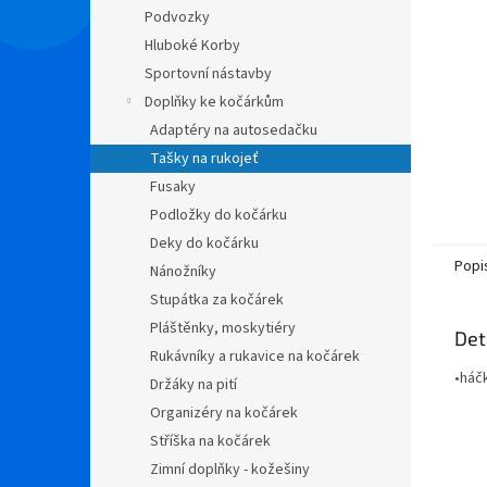
n
Podvozky
e
Hluboké Korby
l
Sportovní nástavby
Doplňky ke kočárkům
Adaptéry na autosedačku
Tašky na rukojeť
Fusaky
Podložky do kočárku
Deky do kočárku
Popi
Nánožníky
Stupátka za kočárek
Pláštěnky, moskytiéry
Det
Rukávníky a rukavice na kočárek
•háč
Držáky na pití
Organizéry na kočárek
Stříška na kočárek
Zimní doplňky - kožešiny