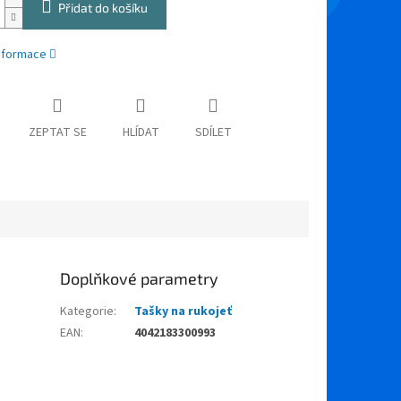
Přidat do košíku
informace
ZEPTAT SE
HLÍDAT
SDÍLET
Doplňkové parametry
Kategorie
:
Tašky na rukojeť
EAN
:
4042183300993