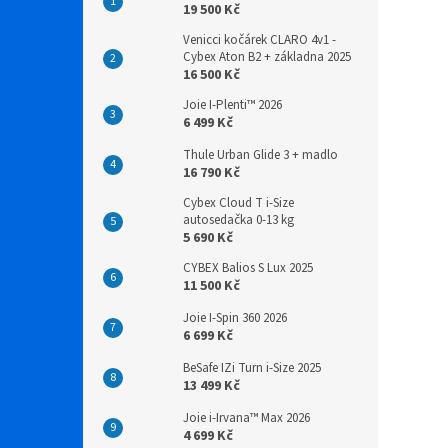
19 500 Kč
Venicci kočárek CLARO 4v1 -
Cybex Aton B2 + základna 2025
16 500 Kč
Joie I-Plenti™ 2026
6 499 Kč
Thule Urban Glide 3 + madlo
16 790 Kč
Cybex Cloud T i-Size
autosedačka 0-13 kg
5 690 Kč
CYBEX Balios S Lux 2025
11 500 Kč
Joie I-Spin 360 2026
6 699 Kč
BeSafe IZi Turn i-Size 2025
13 499 Kč
Joie i-Irvana™ Max 2026
4 699 Kč