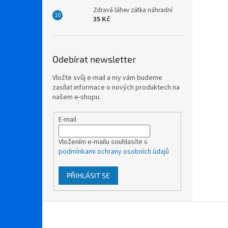
Zdravá láhev zátka náhradní
35 Kč
Odebírat newsletter
Vložte svůj e-mail a my vám budeme
zasílat informace o nových produktech na
našem e-shopu.
E-mail
Vložením e-mailu souhlasíte s
podmínkami ochrany osobních údajů
PŘIHLÁSIT SE
Z
á