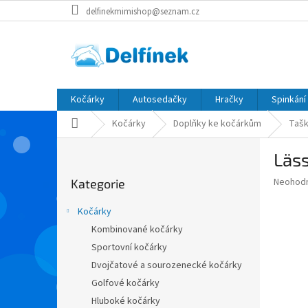
Přejít
delfinekmimishop@seznam.cz
na
obsah
Kočárky
Autosedačky
Hračky
Spinkání
Domů
Kočárky
Doplňky ke kočárkům
Tašk
P
Läss
o
Přeskočit
s
Průměr
Neohod
Kategorie
kategorie
t
hodnoce
r
produkt
Kočárky
a
je
Kombinované kočárky
0,0
n
z
Sportovní kočárky
n
5
í
Dvojčatové a sourozenecké kočárky
hvězdič
p
Golfové kočárky
a
Hluboké kočárky