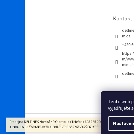
p
a
t
Kontakt
í
delfi
m.cz
+420 6
https:
m/www
mimis
delfi
Tento web p
vyjadřujete s
Prodejna DELFÍNEK Norská 49 Olomouc : Telefon : 608 225 000 Otevírací doba : Po - 
Nastaven
Copyright 2026
Kočárky autosedačky Delfínek Olomo
10:00 - 16:00 Čtvrtek-Pátek 10:00 - 17:00 So - Ne ZAVŘENO