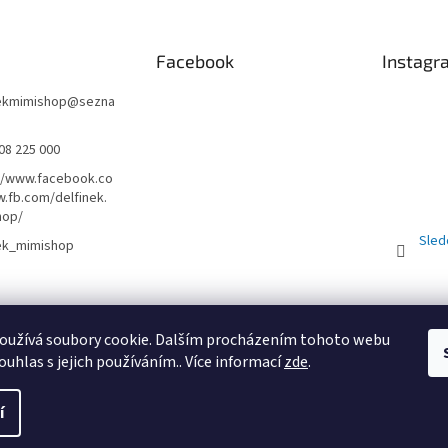
Facebook
Instagr
nekmimishop
@
sezna
08 225 000
//www.facebook.co
.fb.com/delfinek.
hop/
Sled
nek_mimishop
Obchodní podmínky
PRODEJNA
Registrační sleva 10%
oužívá soubory cookie. Dalším procházením tohoto webu
ouhlas s jejich používáním.. Více informací
zde
.
St
í
uc
. Všechna práva vyhrazena.