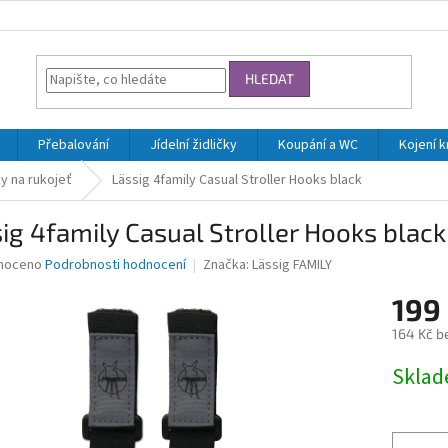
HLEDAT
Přebalování
Jídelní židličky
Koupání a WC
Kojení 
y na rukojeť
Lässig 4family Casual Stroller Hooks black
ig 4family Casual Stroller Hooks black
né
noceno
Podrobnosti hodnocení
Značka:
Lässig FAMILY
ní
199
u
164 Kč b
Měrná
Skla
cena:
ek.