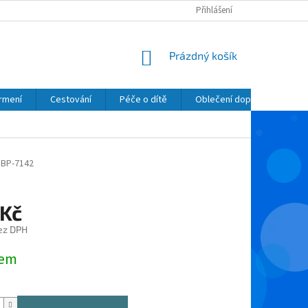
Přihlášení
NÁKUPNÍ
Prázdný košík
KOŠÍK
krmení
Cestování
Péče o dítě
Oblečení dopňky kosmetik
BP-7142
 Kč
ez DPH
dem