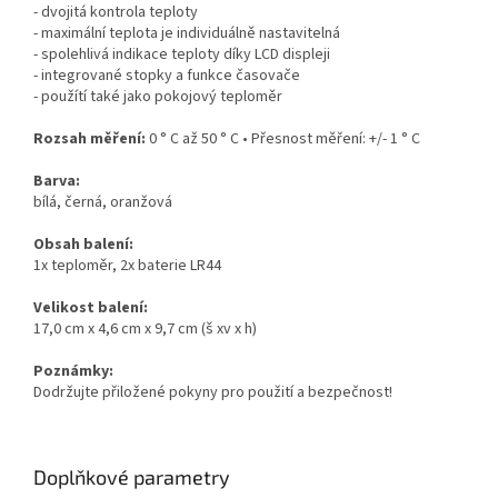
- dvojitá kontrola teploty
- maximální teplota je individuálně nastavitelná
- spolehlivá indikace teploty díky LCD displeji
- integrované stopky a funkce časovače
- použítí také jako pokojový teploměr
Rozsah měření:
0 ° C až 50 ° C • Přesnost měření: +/- 1 ° C
Barva:
bílá, černá, oranžová
Obsah balení:
1x teploměr, 2x baterie LR44
Velikost balení:
17,0 cm x 4,6 cm x 9,7 cm (š xv x h)
Poznámky:
Dodržujte přiložené pokyny pro použití a bezpečnost!
Doplňkové parametry