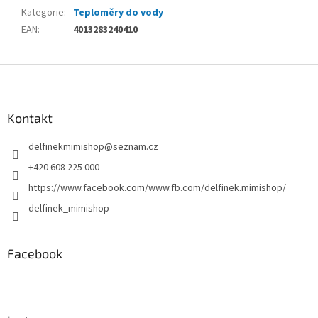
Kategorie
:
Teploměry do vody
EAN
:
4013283240410
Z
á
p
a
Kontakt
t
delfinekmimishop
@
seznam.cz
í
+420 608 225 000
https://www.facebook.com/www.fb.com/delfinek.mimishop/
delfinek_mimishop
Facebook