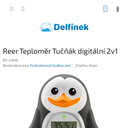
Přejít
NÁKUP
na
obsah
KOŠÍK
Reer Teploměr Tučňák digitální 2v1
BS-24041
Průměrné
Neohodnoceno
Podrobnosti hodnocení
Značka:
Reer
hodnocení
produktu
je
0,0
z
5
hvězdiček.