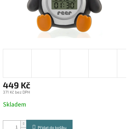
449 Kč
371 Kč bez DPH
Měrná
Skladem
cena:
Přidat do košíku