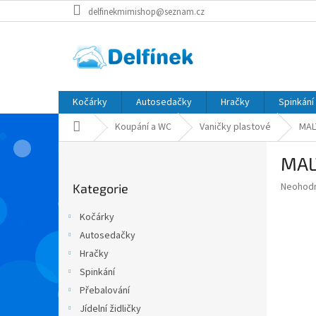
Přejít
delfinekmimishop@seznam.cz
na
obsah
Kočárky
Autosedačky
Hračky
Spinkání
Domů
Koupání a WC
Vaničky plastové
MAL
P
MAL
o
Přeskočit
s
Průměr
Neohod
Kategorie
kategorie
t
hodnoce
r
produkt
Kočárky
a
je
Autosedačky
0,0
n
z
Hračky
n
5
í
Spinkání
hvězdič
p
Přebalování
a
Jídelní židličky