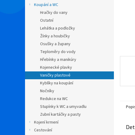
n
Koupání a WC
e
Hračky do vany
l
Ostatní
Lehátka a podložky
Žínky a houbičky
Osušky a župany
Teploměry do vody
Hřebínky a manikúry
Kojenecké plavky
Vaničky plastové
Kyblíky na koupání
Nočníky
Redukce na WC
Stupínky k WC a umyvadlu
Popi
Zubní kartáčky a pasty
Kojení krmení
Det
Cestování