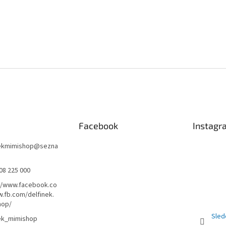
Facebook
Instagr
nekmimishop
@
sezna
08 225 000
//www.facebook.co
.fb.com/delfinek.
hop/
Sled
nek_mimishop