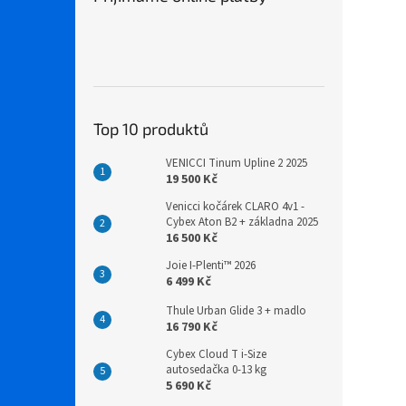
Top 10 produktů
VENICCI Tinum Upline 2 2025
19 500 Kč
Venicci kočárek CLARO 4v1 -
Cybex Aton B2 + základna 2025
16 500 Kč
Joie I-Plenti™ 2026
6 499 Kč
Thule Urban Glide 3 + madlo
16 790 Kč
Cybex Cloud T i-Size
autosedačka 0-13 kg
5 690 Kč