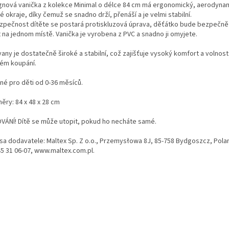
gnová vanička z kolekce Minimal o délce 84 cm má ergonomický, aerodynam
é okraje, díky čemuž se snadno drží, přenáší a je velmi stabilní.
zpečnost dítěte se postará protiskluzová úprava, děťátko bude bezpečně
t na jednom místě. Vanička je vyrobena z PVC a snadno ji omyjete.
any je dostatečně široké a stabilní, což zajišťuje vysoký komfort a volnost
ém koupání.
né pro děti od 0-36 měsíců.
ěry: 84 x 48 x 28 cm
VÁNÍ! Dítě se může utopit, pokud ho necháte samé.
sa dodavatele: Maltex Sp. Z o.o., Przemysłowa 8J, 85-758 Bydgoszcz, Poland
45 31 06-07, www.maltex.com.pl.