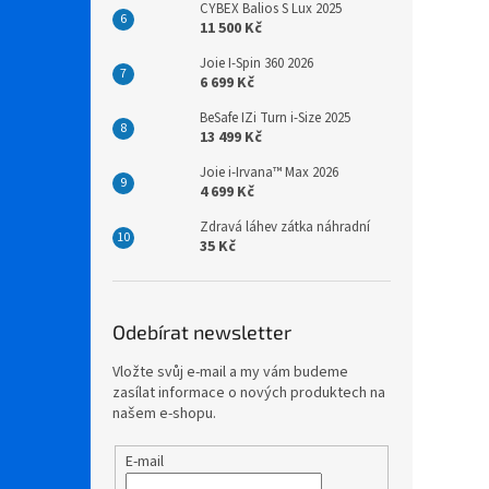
CYBEX Balios S Lux 2025
11 500 Kč
Joie I-Spin 360 2026
6 699 Kč
BeSafe IZi Turn i-Size 2025
13 499 Kč
Joie i-Irvana™ Max 2026
4 699 Kč
Zdravá láhev zátka náhradní
35 Kč
Odebírat newsletter
Vložte svůj e-mail a my vám budeme
zasílat informace o nových produktech na
našem e-shopu.
E-mail