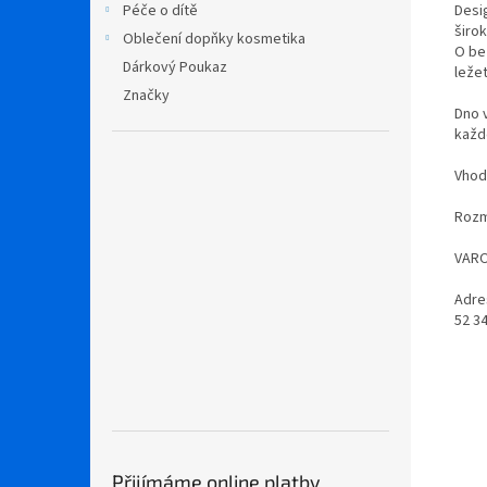
Desi
Péče o dítě
širok
Oblečení dopňky kosmetika
O be
Dárkový Poukaz
leže
Značky
Dno v
každ
Vhod
Rozm
VARO
Adre
52 3
Přijímáme online platby