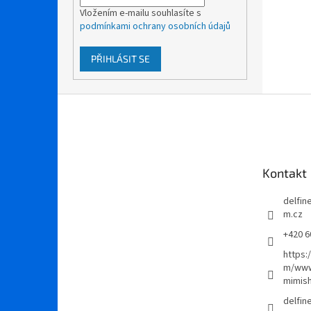
Vložením e-mailu souhlasíte s
podmínkami ochrany osobních údajů
PŘIHLÁSIT SE
Z
á
p
a
t
Kontakt
í
delfi
m.cz
+420 6
https:
m/www
mimis
delfi