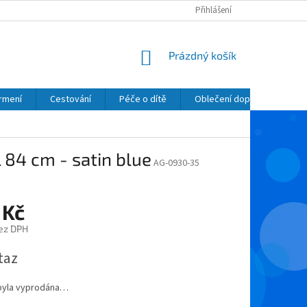
Přihlášení
NÁKUPNÍ
Prázdný košík
KOŠÍK
krmení
Cestování
Péče o dítě
Oblečení dopňky kosmetik
84 cm - satin blue
AG-0930-35
 Kč
ez DPH
taz
byla vyprodána…