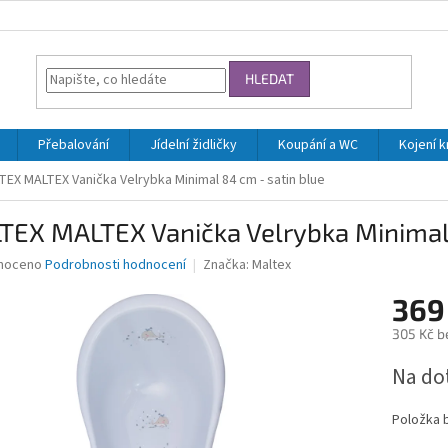
HLEDAT
Přebalování
Jídelní židličky
Koupání a WC
Kojení 
TEX MALTEX Vanička Velrybka Minimal 84 cm - satin blue
TEX MALTEX Vanička Velrybka Minimal 
né
noceno
Podrobnosti hodnocení
Značka:
Maltex
ní
369
u
305 Kč b
Měrná
Na do
cena:
ek.
Položka 