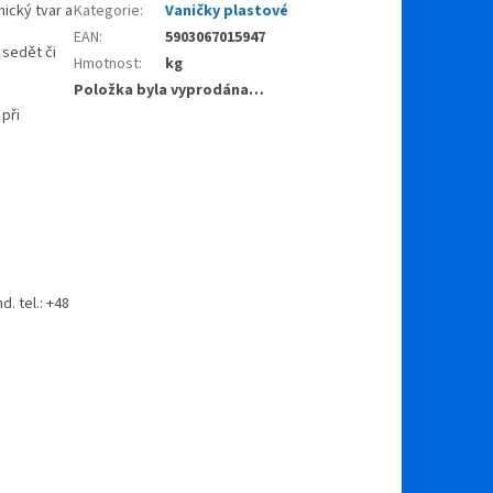
ický tvar a
Kategorie
:
Vaničky plastové
EAN
:
5903067015947
 sedět či
Hmotnost
:
kg
Položka byla vyprodána…
 při
. tel.: +48