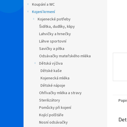
n
Koupání a WC
e
Kojení krmení
l
Kojenecké potřeby
Šidítka, dudlíky, klipy
Lahvičky a hrnečky
Láhve sportovní
Savičky a pítka
Odsávačky mateřského mléka
Dětská výživa
Dětské kaše
Kojenecká mléka
Dětské nápoje
Ohřívačky mléka a stravy
Sterilizátory
Popi
Pomůcky při kojení
Kojící polštáře
Det
Nosní odsávačky