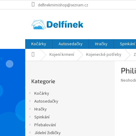
Přejít
delfinekmimishop@seznam.cz
na
obsah
Kočárky
Autosedačky
Hračky
Spinkání
Domů
Kojení krmení
Kojenecké potřeby
Z
P
Phi
o
Přeskočit
s
Průměr
Neohod
Kategorie
kategorie
t
hodnoce
r
produkt
Kočárky
a
je
Autosedačky
0,0
n
z
Hračky
n
5
í
Spinkání
hvězdič
p
Přebalování
a
Jídelní židličky