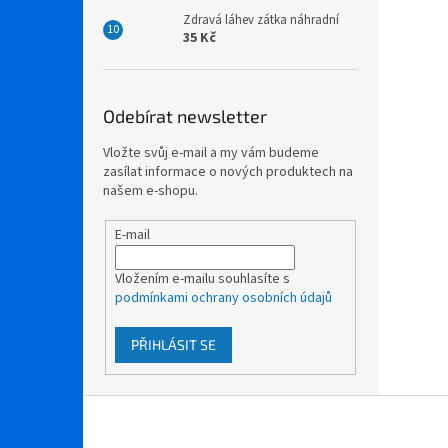
Zdravá láhev zátka náhradní
35 Kč
Odebírat newsletter
Vložte svůj e-mail a my vám budeme
zasílat informace o nových produktech na
našem e-shopu.
E-mail
Vložením e-mailu souhlasíte s
podmínkami ochrany osobních údajů
PŘIHLÁSIT SE
Z
á