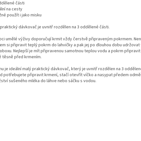
ddělené části
ální na cesty
né použít i jako misku
praktický dávkovač je uvnitř rozdělen na 3 oddělené části.
bci umělé výživy doporučují krmit vždy čerstvě připraveným pokrmem. Ne
em si připravit teplý pokrm do lahvičky a pak jej po dlouhou dobu udržovat 
oboxu. Nejlepší je mít připravenou samotnou teplou vodu a pokrm připravit
ě těsně před krmením.
u je ideální malý praktický dávkovač, který je uvnitř rozdělen na 3 oddělené
d potřebujete připravit krmení, stačí otevřít víčko a nasypat předem odm
ství sušeného mléka do láhve nebo sáčku s vodou.