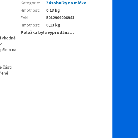
Kategorie
:
Zásobníky na mléko
Hmotnost
:
0.13 kg
EAN
:
5012909006941
Hmotnost
:
0,13 kg
Položka byla vyprodána…
ní vhodné
v
 přímo na
 části.
ěřené