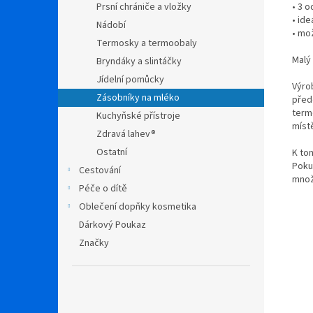
• 3 o
Prsní chrániče a vložky
• ide
Nádobí
• mož
Termosky a termoobaly
Malý 
Bryndáky a slintáčky
Jídelní pomůcky
Výro
Zásobníky na mléko
před
term
Kuchyňské přístroje
míst
Zdravá lahev®
Ostatní
K tom
Poku
Cestování
množ
Péče o dítě
Oblečení dopňky kosmetika
Dárkový Poukaz
Značky