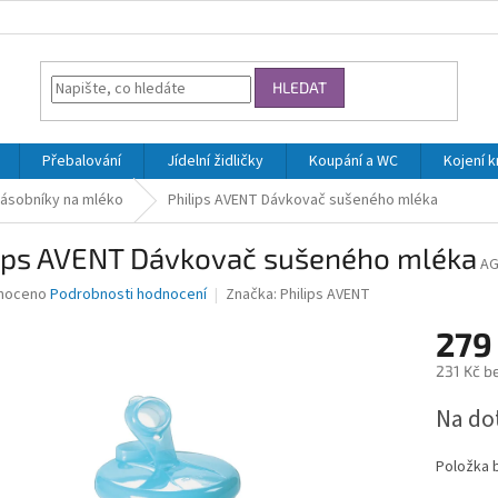
HLEDAT
Přebalování
Jídelní židličky
Koupání a WC
Kojení 
ásobníky na mléko
Philips AVENT Dávkovač sušeného mléka
lips AVENT Dávkovač sušeného mléka
AG
né
noceno
Podrobnosti hodnocení
Značka:
Philips AVENT
ní
279
u
231 Kč b
Měrná
Na do
cena:
ek.
Položka 