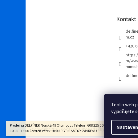
p
a
t
Kontakt
í
delfi
m.cz
+420 6
https:
m/www
mimis
delfi
Tento web p
vyjadřujete s
Prodejna DELFÍNEK Norská 49 Olomouc : Telefon : 608 225 000 Otevírací doba : Po - 
Nastaven
Copyright 2026
Kočárky autosedačky Delfínek Olomo
10:00 - 16:00 Čtvrtek-Pátek 10:00 - 17:00 So - Ne ZAVŘENO