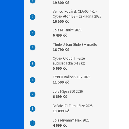
19 500 Kč
Venicci kočárek CLARO 4v1 -
Cybex Aton B2 + základna 2025
16 500 Kč
Joie I-Plenti™ 2026
6 499 Kč
Thule Urban Glide 3 + madlo
16 790 Kč
Cybex Cloud T i-Size
autosedačka 0-13 kg
5 690 Kč
CYBEX Balios S Lux 2025
11 500 Kč
Joie I-Spin 360 2026
6 699 Kč
BeSafe IZi Turn i-Size 2025
13 499 Kč
Joie i-Irvana™ Max 2026
4 699 Kč