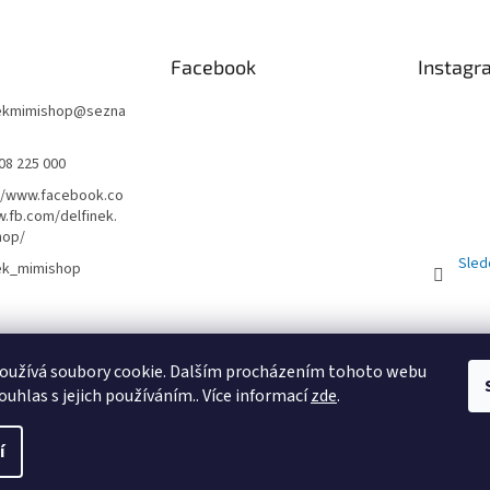
Facebook
Instagr
nekmimishop
@
sezna
08 225 000
//www.facebook.co
.fb.com/delfinek.
hop/
Sled
nek_mimishop
Obchodní podmínky
PRODEJNA
Registrační sleva 10%
oužívá soubory cookie. Dalším procházením tohoto webu
ouhlas s jejich používáním.. Více informací
zde
.
St
í
uc
. Všechna práva vyhrazena.