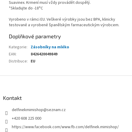
Suavinex. Krmení musí vždy provádět dospělý.
*Skladujte do -18°C
Vyrobeno v rámci EU. Veškeré výrobky jsou bez BPA, klinicky
testované a vyrobené španělským farmaceutickým výrobcem.
Doplňkové parametry
Kategorie
:
Zásobníky na mléko
EAN
:
8426420049849
Distribuce
:
EU
Z
á
p
a
Kontakt
t
delfinekmimishop
@
seznam.cz
í
+420 608 225 000
https://www.facebook.com/www.fb.com/delfinek.mimishop/