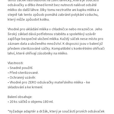
tento sáček našroubovat na závit lahvičky, která je součástí
odsávačky a dítko ihned krmit bez nutnosti nalévat odsáté
mléko do další láhve. Díky tomu neztratíte ani kapku mléka a
stejně tak tento způsob pomáhá zabránit polykání vzduchu,
který může způsobit koliku.
Vhodné pro ukládání mléka v chladničce nebo mrazničce. Jeho
široký základ dává potřebnou stabilitu a spolehlivý uzávěr
zajišťuje bezpečné uložení mléka. Každý sáček nese místo pro
záznam data a uloženého množství. K dispozici jsou v balení již
předem sterilizováné sáčky. Kompatibilní s konkrétními ohřívači
lahví, které ohřívají zásobníky na mléko.
Vlastnosti:
• Snadné použití.
• Před-sterilizované.
• Ochranný uzávěr.
• Vhodné pro ZERO odsávačky mateřského mléka – ke
skladování a ke krmení.
Balení obsahuje:
• 20 ks sáčků o objemu 180 ml.
*Vyžaduje adaptér a držák, který je součástí prsních odsávaček