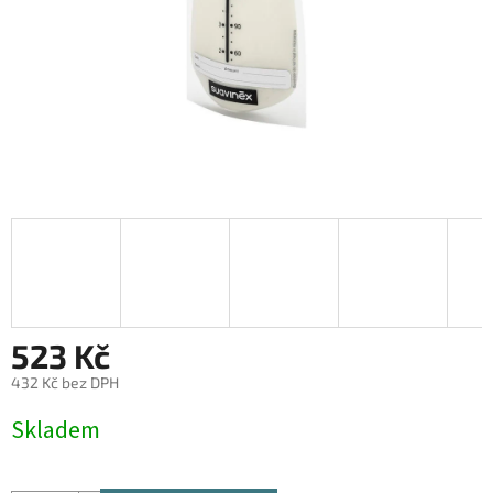
523 Kč
432 Kč bez DPH
Měrná
Skladem
cena: