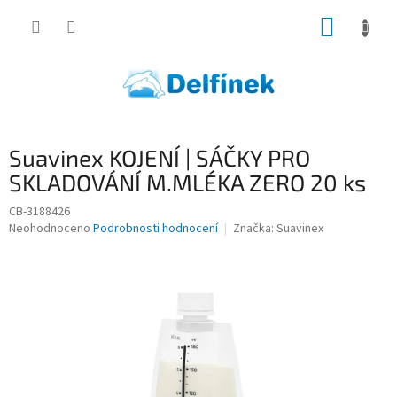
Přejít
NÁKUP
na
obsah
KOŠÍK
Suavinex KOJENÍ | SÁČKY PRO
SKLADOVÁNÍ M.MLÉKA ZERO 20 ks
CB-3188426
Průměrné
Neohodnoceno
Podrobnosti hodnocení
Značka:
Suavinex
hodnocení
produktu
je
0,0
z
5
hvězdiček.