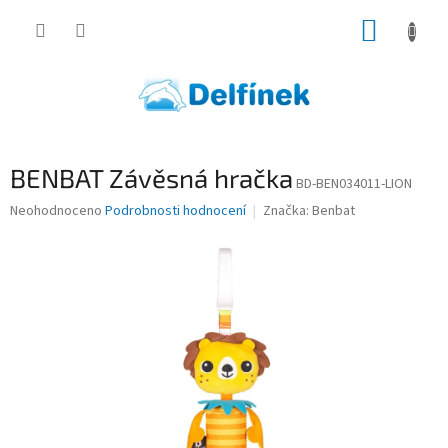
Přejít
NÁKUP
na
obsah
KOŠÍK
BENBAT Závěsná hračka
BD-BEN034011-LION
Průměrné
Neohodnoceno
Podrobnosti hodnocení
Značka:
Benbat
hodnocení
produktu
je
0,0
z
5
hvězdiček.