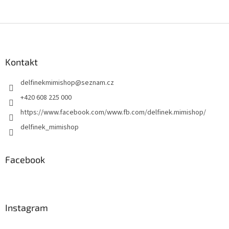
Z
á
p
a
Kontakt
t
delfinekmimishop
@
seznam.cz
í
+420 608 225 000
https://www.facebook.com/www.fb.com/delfinek.mimishop/
delfinek_mimishop
Facebook
Instagram