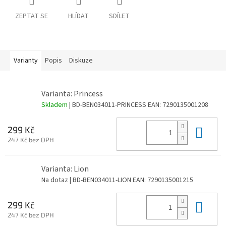
ZEPTAT SE
HLÍDAT
SDÍLET
Varianty
Popis
Diskuze
Varianta: Princess
Skladem
| BD-BEN034011-PRINCESS
EAN:
7290135001208
Do 
299 Kč
247 Kč bez DPH
Varianta: Lion
Na dotaz
| BD-BEN034011-LION
EAN:
7290135001215
Do 
299 Kč
247 Kč bez DPH