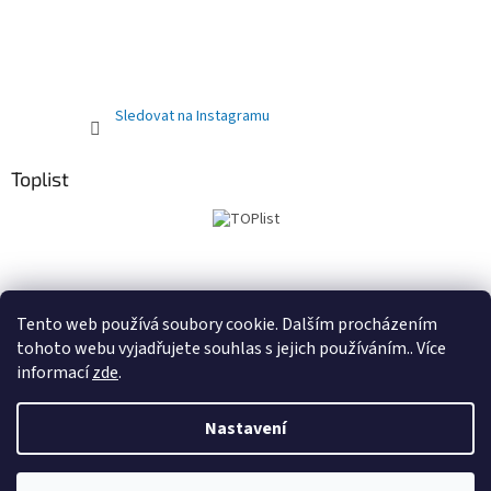
Sledovat na Instagramu
Toplist
Obchodní podmínky
PRODEJNA
Registrační sleva 10%
Tento web používá soubory cookie. Dalším procházením
tohoto webu vyjadřujete souhlas s jejich používáním.. Více
informací
zde
.
Vytvořil Shoptet
Nastavení
Copyright 2026
Kočárky autosedačky Delfínek Olomouc
.