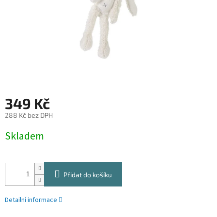
349 Kč
288 Kč bez DPH
Měrná
Skladem
cena:
Přidat do košíku
Detailní informace