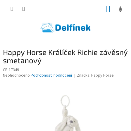
Přejít
NÁKUP
na
obsah
KOŠÍK
Happy Horse Králíček Richie závěsný
smetanový
CB-17349
Průměrné
Neohodnoceno
Podrobnosti hodnocení
Značka:
Happy Horse
hodnocení
produktu
je
0,0
z
5
hvězdiček.