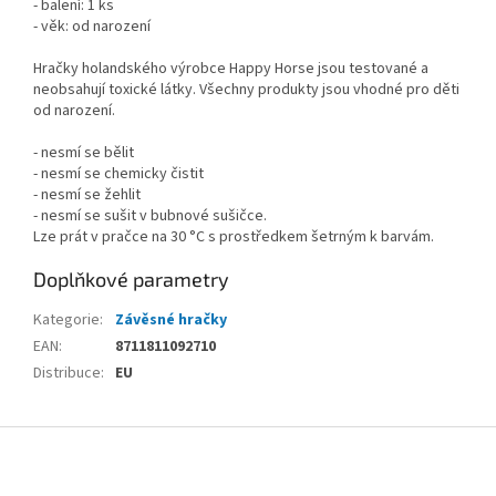
- balení: 1 ks
- věk: od narození
Hračky holandského výrobce Happy Horse jsou testované a
neobsahují toxické látky. Všechny produkty jsou vhodné pro děti
od narození.
- nesmí se bělit
- nesmí se chemicky čistit
- nesmí se žehlit
- nesmí se sušit v bubnové sušičce.
Lze prát v pračce na 30 °C s prostředkem šetrným k barvám.
Doplňkové parametry
Kategorie
:
Závěsné hračky
EAN
:
8711811092710
Distribuce
:
EU
Z
á
p