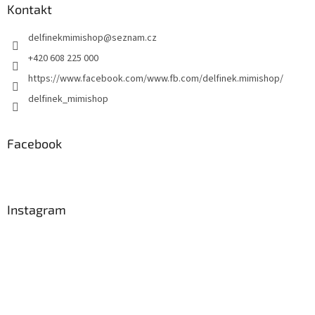
a
Kontakt
t
delfinekmimishop
@
seznam.cz
í
+420 608 225 000
https://www.facebook.com/www.fb.com/delfinek.mimishop/
delfinek_mimishop
Facebook
Instagram