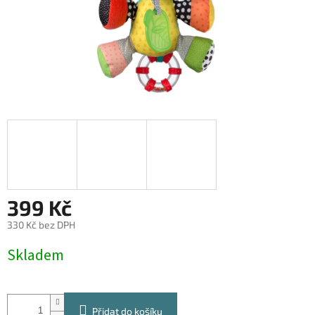
399 Kč
330 Kč bez DPH
Měrná
Skladem
cena:
Přidat do košíku