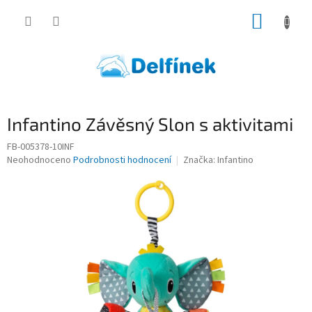
Přejít
NÁKUP
na
obsah
KOŠÍK
Infantino Závěsný Slon s aktivitami
FB-005378-10INF
Průměrné
Neohodnoceno
Podrobnosti hodnocení
Značka:
Infantino
hodnocení
produktu
je
0,0
z
5
hvězdiček.