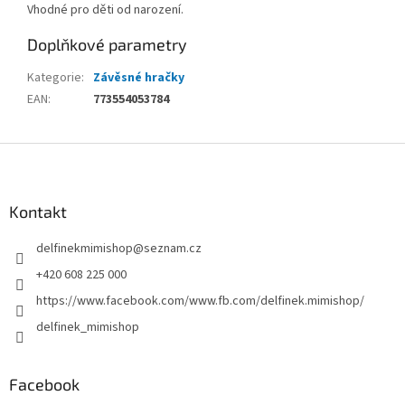
Vhodné pro děti od narození.
Doplňkové parametry
Kategorie
:
Závěsné hračky
EAN
:
773554053784
Z
á
p
a
Kontakt
t
delfinekmimishop
@
seznam.cz
í
+420 608 225 000
https://www.facebook.com/www.fb.com/delfinek.mimishop/
delfinek_mimishop
Facebook