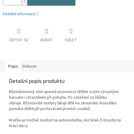
Detailní informace
ZEPTAT SE
HLÍDAT
SDÍLET
Popis
Diskuze
Detailní popis produktu
Různobarevný slon upoutá pozornost dítěte svými výraznými
barvami i chrastěním při pohybu. Po zatažení za šňůrku
vibruje. Různorodé textury lákají dítě ke zkoumání. Kousátko
pomáhá dítěti při prořezávání prvních zoubků.
Hračku je možné zavěsit na autosedačku, kočárek či hrazdu na
hrací dece.