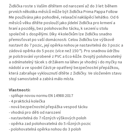
Židlička roste s Vaším dítětem od narození až do 3 let: během
prvních několika měsíců může být židlička Prima Pappa Follow
Me používána jako pohodlné, relaxační naklápěcí lehátko. Od 6
měsíců věku dítěte poslouží jako jídelní židlička pro krmení a
hraní a později, bez polohovacího tácku, k sezení u stolu
společně s dospělými. Díky 4 kolečkům lze židličku snadno
přemisťovat po vaší domácnosti. Celou židličku lze výškově
nastavit do 7 pozic, její opěrka nohou je nastavitelná do 3 pozic a
zádová opěrka do 5 pozic (více než 150 °). Pro snadnou údržbu
je polstrování vyrobené z PVC a Eco-kůže. Dvojitý polohovatelný
a odnímatelný tácek s držákem na láhev je vhodný i do myčky na
nádobí a ve spodní části je opatřený bezpečnostní přepážkou,
která zabraňuje vyklouznutí dítěte z židličky. Ve složeném stavu
stojí samostatně a zabírá málo místa.
Vlastnosti:
- splňuje novou normu EN 14988:2017
- 4 praktická kolečka
- nová bezpečnostní přepážka vespod tácku
- vhodná pro děti od narození
- nastavitelná do 7 různých výškových poloh
- opěrka zad polohovatelná do 5 různých pozic
- polohovatelná opěrka nohou do 3 poloh