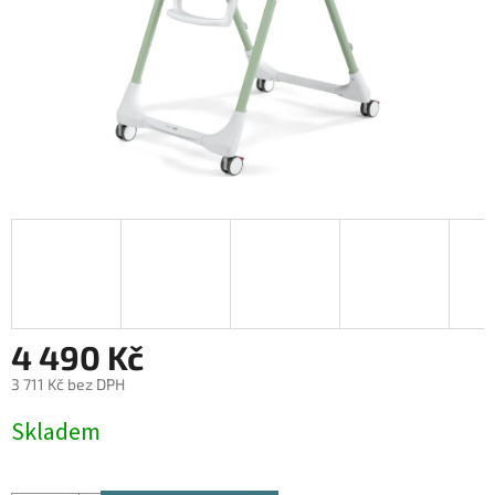
4 490 Kč
3 711 Kč bez DPH
Měrná
Skladem
cena: