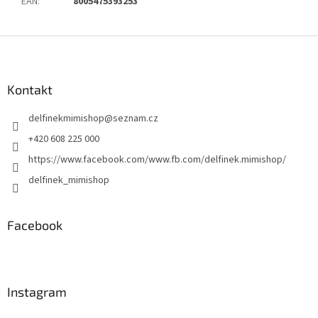
EAN
:
8005475393253
Z
á
p
a
Kontakt
t
delfinekmimishop
@
seznam.cz
í
+420 608 225 000
https://www.facebook.com/www.fb.com/delfinek.mimishop/
delfinek_mimishop
Facebook
Instagram