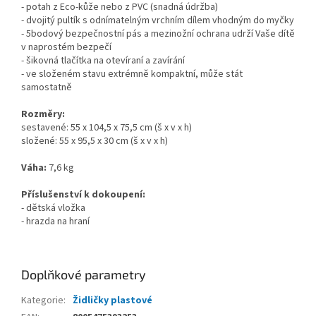
- potah z Eco-kůže nebo z PVC (snadná údržba)
- dvojitý pultík s odnímatelným vrchním dílem vhodným do myčky
- 5bodový bezpečnostní pás a mezinožní ochrana udrží Vaše dítě
v naprostém bezpečí
- šikovná tlačítka na otevíraní a zavírání
- ve složeném stavu extrémně kompaktní, může stát
samostatně
Rozměry:
sestavené: 55 x 104,5 x 75,5 cm (š x v x h)
složené: 55 x 95,5 x 30 cm (š x v x h)
Váha:
7,6 kg
Příslušenství k dokoupení:
- dětská vložka
- hrazda na hraní
Doplňkové parametry
Kategorie
:
Židličky plastové