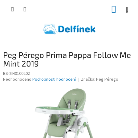
Přejít
NÁKUP
na
obsah
KOŠÍK
Peg Pérego Prima Pappa Follow Me
Mint 2019
BS-2IH0100202
Průměrné
Neohodnoceno
Podrobnosti hodnocení
Značka:
Peg Pérego
hodnocení
produktu
je
0,0
z
5
hvězdiček.