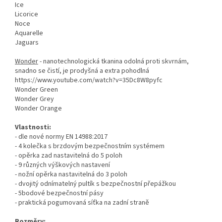
Ice
Licorice
Noce
Aquarelle
Jaguars
Wonder
- nanotechnologická tkanina odolná proti skvrnám,
snadno se čistí, je prodyšná a extra pohodlná
https://www.youtube.com/watch?v=35Dc8W8pyfc
Wonder Green
Wonder Grey
Wonder Orange
Vlastnosti:
- dle nové normy EN 14988:2017
- 4 kolečka s brzdovým bezpečnostním systémem
- opěrka zad nastavitelná do 5 poloh
- 9 různých výškových nastavení
- nožní opěrka nastavitelná do 3 poloh
- dvojitý odnímatelný pultík s bezpečnostní přepážkou
- 5bodové bezpečnostní pásy
- praktická pogumovaná síťka na zadní straně
Rozměry: