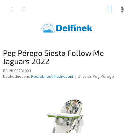
Přejít
NÁKUP
na
obsah
KOŠÍK
Peg Pérego Siesta Follow Me
Jaguars 2022
BS-2IH032BL00J
Průměrné
Neohodnoceno
Podrobnosti hodnocení
Značka:
Peg Pérego
hodnocení
produktu
je
0,0
z
5
hvězdiček.