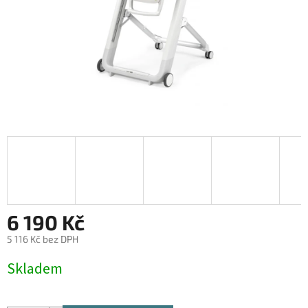
6 190 Kč
5 116 Kč bez DPH
Měrná
Skladem
cena: