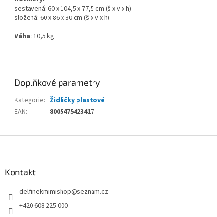
sestavená: 60 x 104,5 x 77,5 cm (š x v x h)
složená: 60 x 86 x 30 cm (š x v x h)
Váha:
10,5 kg
Doplňkové parametry
Kategorie
:
Židličky plastové
EAN
:
8005475423417
Z
á
p
a
Kontakt
t
delfinekmimishop
@
seznam.cz
í
+420 608 225 000