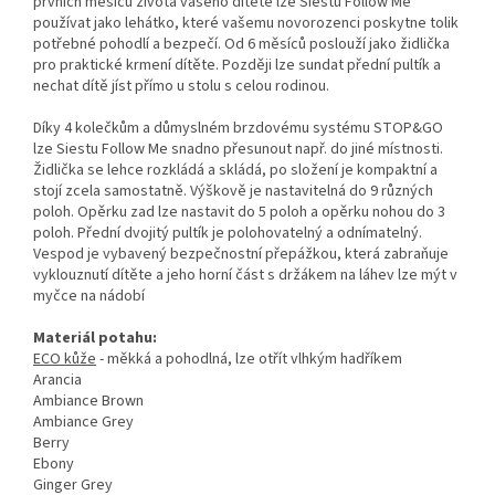
prvních měsíců života vašeho dítěte lze Siestu Follow Me
používat jako lehátko, které vašemu novorozenci poskytne tolik
potřebné pohodlí a bezpečí. Od 6 měsíců poslouží jako židlička
pro praktické krmení dítěte. Později lze sundat přední pultík a
nechat dítě jíst přímo u stolu s celou rodinou.
Díky 4 kolečkům a důmyslném brzdovému systému STOP&GO
lze Siestu Follow Me snadno přesunout např. do jiné místnosti.
Židlička se lehce rozkládá a skládá, po složení je kompaktní a
stojí zcela samostatně. Výškově je nastavitelná do 9 různých
poloh. Opěrku zad lze nastavit do 5 poloh a opěrku nohou do 3
poloh. Přední dvojitý pultík je polohovatelný a odnímatelný.
Vespod je vybavený bezpečnostní přepážkou, která zabraňuje
vyklouznutí dítěte a jeho horní část s držákem na láhev lze mýt v
myčce na nádobí
Materiál potahu:
ECO kůže
- měkká a pohodlná, lze otřít vlhkým hadříkem
Arancia
Ambiance Brown
Ambiance Grey
Berry
Ebony
Ginger Grey