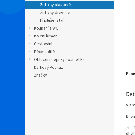
n
Židličky plastové
e
Židličky dřevěné
l
Příslušenství
Koupání a WC
Kojení krmení
Cestování
Péče o dítě
Oblečení dopňky kosmetika
Dárkový Poukaz
Popi
Značky
Det
Sies
Nová
Židl
dítě