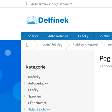
Přejít
delfinekmimishop@seznam.cz
na
obsah
Kočárky
Autosedačky
Hračky
Spinkání
Domů
Jídelní židličky
Židličky plastové
Pe
P
Peg 
o
Přeskočit
s
Průměr
Neohod
Kategorie
kategorie
t
hodnoce
r
produkt
Kočárky
a
je
Autosedačky
0,0
n
z
Hračky
n
5
í
Spinkání
hvězdič
p
Přebalování
a
Jídelní židličky