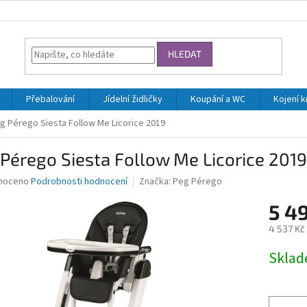
HLEDAT
Přebalování
Jídelní židličky
Koupání a WC
Kojení 
g Pérego Siesta Follow Me Licorice 2019
Pérego Siesta Follow Me Licorice 2019
né
noceno
Podrobnosti hodnocení
Značka:
Peg Pérego
ní
5 4
u
4 537 Kč
Měrná
Skla
cena:
ek.