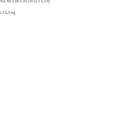
ná: 60 x 86 x 30 cm (š x v x h)
:
10,5 kg