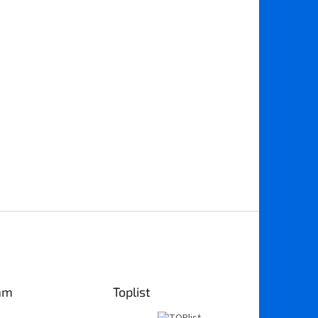
am
Toplist