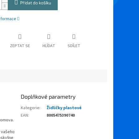
Přidat do košíku
informace
ZEPTAT SE
HLÍDAT
SDÍLET
Doplňkové parametry
Kategorie
:
Židličky plastové
EAN
:
8005475390740
 domova.
a vašeho
oskytne