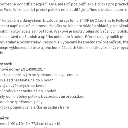
 potřebné pohodlí a bezpečí. Od 6 měsíců poslouží jako židlička pro prakti
e. Později lze sundat přední pultík a nechat dítě jíst přímo u stolu s celou ro
 4 kolečkům a důmyslném brzdovému systému STOP&GO lze Siestu Follo
nout např. do jiné místnosti. Židlička se lehce rozkládá a skládá, po složení
aktní a stojí zcela samostatně. Výškově je nastavitelná do 9 různých poloh
ze nastavit do 5 poloh a opěrku nohou do 3 poloh. Přední dvojitý pultík je
hovatelný a odnímatelný. Vespod je vybavený bezpečnostní přepážkou, kt
aňuje vyklouznutí dítěte a jeho horní část s držákem na láhev lze mýt v myč
bí
tnosti:
e nové normy EN 14988:2017
kolečka s brzdovým bezpečnostním systémem
ěrka zad nastavitelná do 5 poloh
různých výškových nastavení
ní opěrka nastavitelná do 3 poloh
ojitý odnímatelný pultík s bezpečnostní přepážkou
odové bezpečnostní pásy
aktická pogumovaná síťka na zadní straně
měry:
vená: 60 x 104,5 x 77,5 cm (š x v x h)