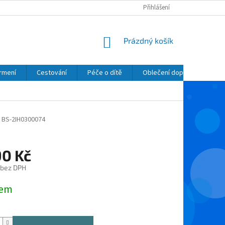
Přihlášení
NÁKUPNÍ
Prázdný košík
KOŠÍK
krmení
Cestování
Péče o dítě
Oblečení dopňky kosmetik
BS-2IH0300074
90 Kč
 bez DPH
dem