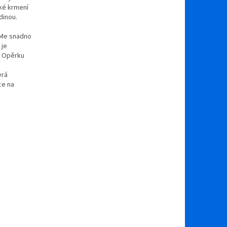
cké krmení
dinou.
wMe snadno
 je
. Opěrku
erá
ce na