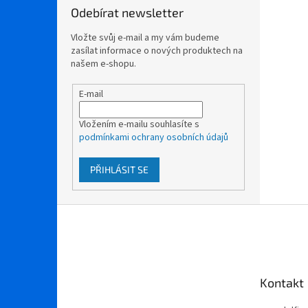
Odebírat newsletter
Vložte svůj e-mail a my vám budeme
zasílat informace o nových produktech na
našem e-shopu.
E-mail
Vložením e-mailu souhlasíte s
podmínkami ochrany osobních údajů
PŘIHLÁSIT SE
Z
á
p
a
t
Kontakt
í