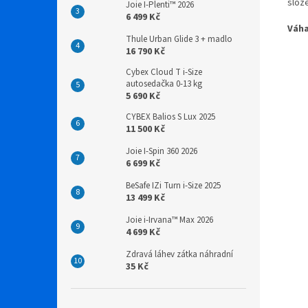
slože
Joie I-Plenti™ 2026
6 499 Kč
Váha
Thule Urban Glide 3 + madlo
16 790 Kč
Cybex Cloud T i-Size
autosedačka 0-13 kg
5 690 Kč
CYBEX Balios S Lux 2025
11 500 Kč
Joie I-Spin 360 2026
6 699 Kč
BeSafe IZi Turn i-Size 2025
13 499 Kč
Joie i-Irvana™ Max 2026
4 699 Kč
Zdravá láhev zátka náhradní
35 Kč