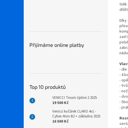
tolik
dítět
Díky
přesu
komp
zad l
polo
Přijímáme online platby
zabr
nádo
Vlas
- dl
- 4 
- op
- 9 
Top 10 produktů
- nož
- dv
VENICCI Tinum Upline 2 2025
- 5b
19 500 Kč
- pr
Venicci kočárek CLARO 4v1 -
Cybex Aton B2 + základna 2025
Roz
16 500 Kč
sesta