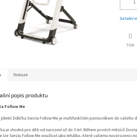
Detailní 
TISK
s
Diskuze
ailní popis produktu
ta Follow Me
 jídelní židlička Siesta Follow Me je multifunkčním pomocníkem do vašeho
ička je vhodná pro děti od narození až do 3 let. Během prvních měsíců život
te lze Siestu Follow Me používat jako lehátko, které vašemu novorozenci p