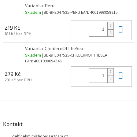
Varianta: Peru
Skladem
| BD-BFE047525-PERU
EAN:
4001998058215
Do 
219 Kč
181 Kč bez DPH
Varianta: ChildernOfTheSea
Skladem
| BD-BFE047525-CHILDERNOFTHESEA
EAN:
4001998054545
Do 
279 Kč
231 Kč bez DPH
Z
á
p
a
Kontakt
t
delfinekmimishop
@
seznam.cz