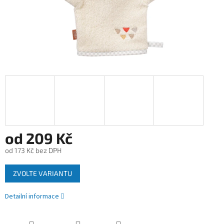
od
209 Kč
od
173 Kč
bez DPH
Měrná
ZVOLTE VARIANTU
cena:
Detailní informace