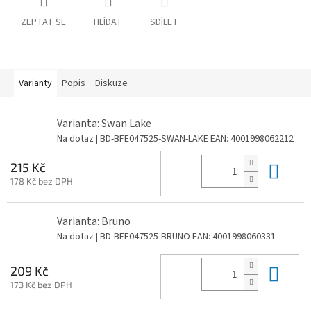
ZEPTAT SE
HLÍDAT
SDÍLET
Varianty
Popis
Diskuze
Varianta: Swan Lake
Na dotaz
| BD-BFE047525-SWAN-LAKE
EAN:
4001998062212
Do 
215 Kč
178 Kč bez DPH
Varianta: Bruno
Na dotaz
| BD-BFE047525-BRUNO
EAN:
4001998060331
Do 
209 Kč
173 Kč bez DPH