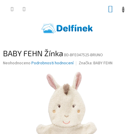
Přejít
NÁKUP
na
obsah
KOŠÍK
BABY FEHN Žínka
BD-BFE047525-BRUNO
Průměrné
Neohodnoceno
Podrobnosti hodnocení
Značka:
BABY FEHN
hodnocení
produktu
je
0,0
z
5
hvězdiček.