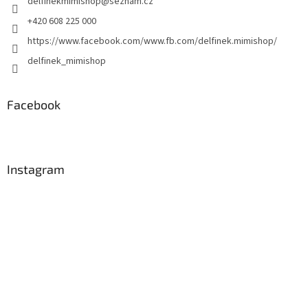
delfinekmimishop
@
seznam.cz
í
p
r
+420 608 225 000
v
https://www.facebook.com/www.fb.com/delfinek.mimishop/
k
y
delfinek_mimishop
v
ý
p
Facebook
i
s
u
Instagram