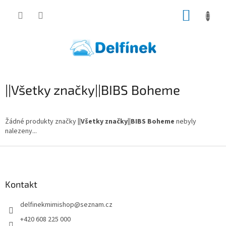
Přejít
NÁKUP
na
obsah
KOŠÍK
||Všetky značky||BIBS Boheme
Žádné produkty značky
||Všetky značky||BIBS Boheme
nebyly
nalezeny...
Z
á
p
a
Kontakt
t
delfinekmimishop
@
seznam.cz
í
+420 608 225 000