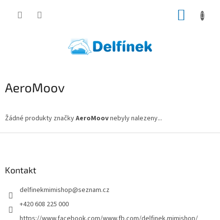
Přejít
NÁKUP
na
obsah
KOŠÍK
AeroMoov
Žádné produkty značky
AeroMoov
nebyly nalezeny...
Z
á
p
a
Kontakt
t
delfinekmimishop
@
seznam.cz
í
+420 608 225 000
https://www.facebook.com/www.fb.com/delfinek.mimishop/