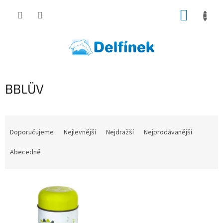
Přejít
NÁKUP
na
obsah
KOŠÍK
BBLÜV
Ř
a
Doporučujeme
Nejlevnější
Nejdražší
Nejprodávanější
z
e
Abecedně
n
í
V
p
ý
r
p
o
i
d