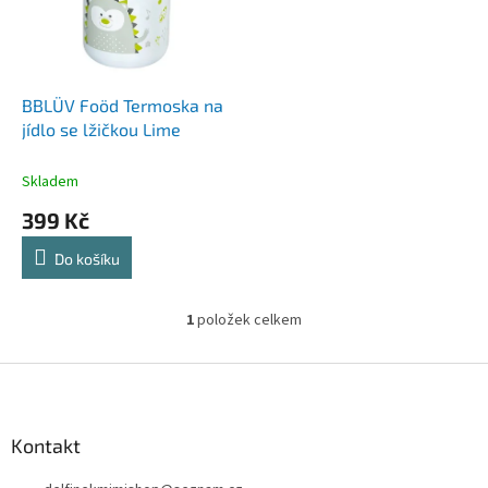
s
u
p
k
r
t
o
ů
d
BBLÜV Foöd Termoska na
u
jídlo se lžičkou Lime
k
t
Skladem
ů
399 Kč
Do košíku
1
položek celkem
O
v
l
Z
á
á
d
p
a
a
Kontakt
c
t
í