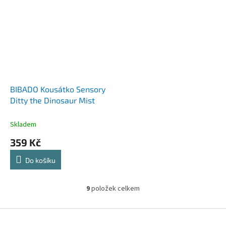
BIBADO Kousátko Sensory
Ditty the Dinosaur Mist
Skladem
359 Kč
Do košíku
9
položek celkem
O
v
l
Z
á
á