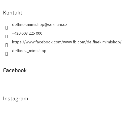
d
p
a
a
Kontakt
c
t
í
delfinekmimishop
@
seznam.cz
í
p
r
+420 608 225 000
v
https://www.facebook.com/www.fb.com/delfinek.mimishop/
k
y
delfinek_mimishop
v
ý
p
Facebook
i
s
u
Instagram