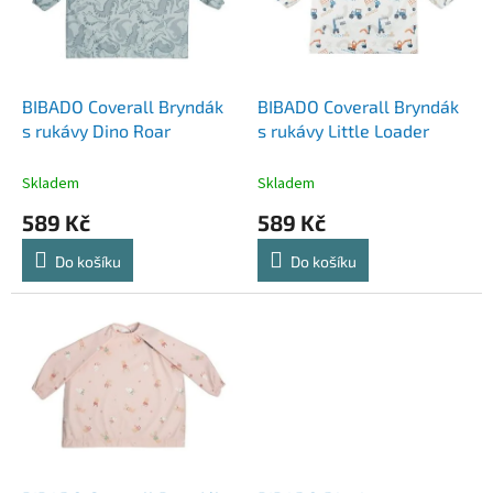
s
u
p
k
r
t
o
ů
d
BIBADO Coverall Bryndák
BIBADO Coverall Bryndák
u
s rukávy Dino Roar
s rukávy Little Loader
k
t
Skladem
Skladem
ů
589 Kč
589 Kč
Do košíku
Do košíku