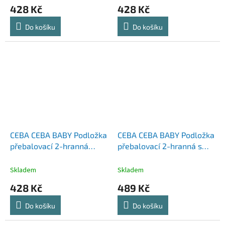
428 Kč
428 Kč
Do košíku
Do košíku
CEBA CEBA BABY Podložka
CEBA CEBA BABY Podložka
přebalovací 2-hranná
přebalovací 2-hranná s
měkká (50x70) Basic Wild
pevnou deskou (50x70)
Swans
Basic Celebration
Skladem
Skladem
428 Kč
489 Kč
Do košíku
Do košíku