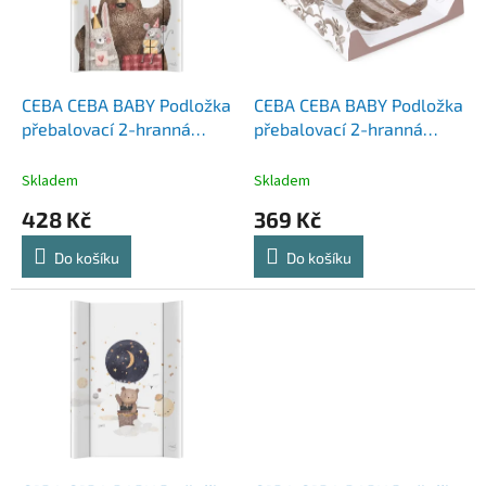
s
u
p
k
r
t
o
ů
d
CEBA CEBA BABY Podložka
CEBA CEBA BABY Podložka
u
přebalovací 2-hranná
přebalovací 2-hranná
k
měkká (50x70) Basic
měkká (50x70) Basic
t
Celebration
Clever Otter
Skladem
Skladem
ů
428 Kč
369 Kč
Do košíku
Do košíku