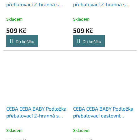
přebalovací 2-hranná s
přebalovací 2-hranná s
pevnou deskou (50x70)
pevnou deskou (50x70)
Ultra Light Moon Prince
Ultra Light Ocean
Skladem
Skladem
Adventure
509 Kč
509 Kč
Do košíku
Do košíku
CEBA CEBA BABY Podložka
CEBA CEBA BABY Podložka
přebalovací 2-hranná s
přebalovací cestovní
pevnou deskou (50x70)
(60x40) Basic Celebration
Ultra Light Rocking Horse
Skladem
Skladem