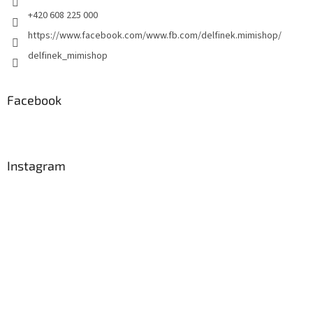
y
+420 608 225 000
v
https://www.facebook.com/www.fb.com/delfinek.mimishop/
ý
p
delfinek_mimishop
i
s
u
Facebook
Instagram