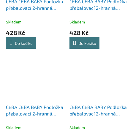
CEBA CEBA BABY Podložka
CEBA CEBA BABY Podložka
přebalovací 2-hranná
přebalovací 2-hranná
měkká (50x70) Basic
měkká (50x70) Basic
Cosmic Bear
Hedgehog the Dreamer
Skladem
Skladem
428 Kč
428 Kč
Do košíku
Do košíku
CEBA CEBA BABY Podložka
CEBA CEBA BABY Podložka
přebalovací 2-hranná
přebalovací 2-hranná
měkká (50x70) Basic
měkká (50x70) Basic
Moon Prince
Rainbow Home
Skladem
Skladem