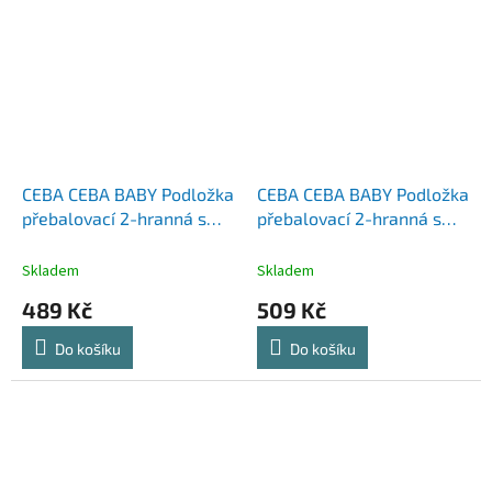
CEBA CEBA BABY Podložka
CEBA CEBA BABY Podložka
přebalovací 2-hranná s
přebalovací 2-hranná s
pevnou deskou (50x70)
pevnou deskou (50x70)
Basic Rainbow Walk
Ultra Light Cosmic Mouse
Skladem
Skladem
489 Kč
509 Kč
Do košíku
Do košíku