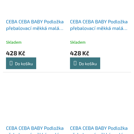
CEBA CEBA BABY Podložka
CEBA CEBA BABY Podložka
přebalovací měkká malá
přebalovací měkká malá
(50x70) Basic Cosmic
(50x70) Basic Galactic
Mouse
Travel
Skladem
Skladem
428 Kč
428 Kč
Do košíku
Do košíku
CEBA CEBA BABY Podložka
CEBA CEBA BABY Podložka