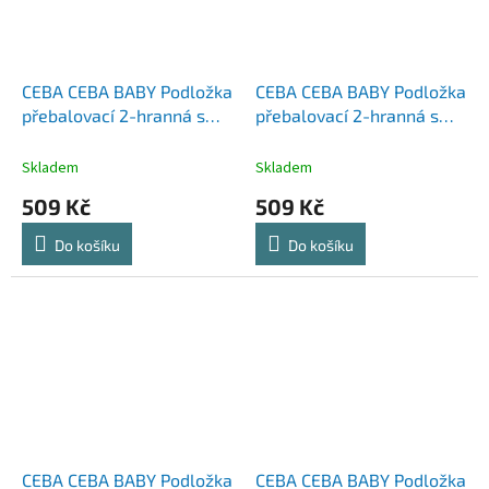
CEBA CEBA BABY Podložka
CEBA CEBA BABY Podložka
přebalovací 2-hranná s
přebalovací 2-hranná s
pevnou deskou (50x70)
pevnou deskou (50x70)
Ultra Light Galactic Travel
Ultra Light Hedgehog the
Skladem
Skladem
Dreamer
509 Kč
509 Kč
Do košíku
Do košíku
CEBA CEBA BABY Podložka
CEBA CEBA BABY Podložka