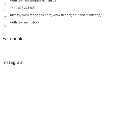
delfinekmimishop
@
seznam.cz
í
p
r
+420 608 225 000
v
https://www.facebook.com/www.fb.com/delfinek.mimishop/
k
y
delfinek_mimishop
v
ý
p
Facebook
i
s
u
Instagram