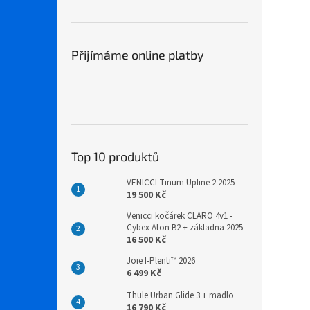
Přijímáme online platby
Top 10 produktů
VENICCI Tinum Upline 2 2025
19 500 Kč
Venicci kočárek CLARO 4v1 -
Cybex Aton B2 + základna 2025
16 500 Kč
Joie I-Plenti™ 2026
6 499 Kč
Thule Urban Glide 3 + madlo
16 790 Kč