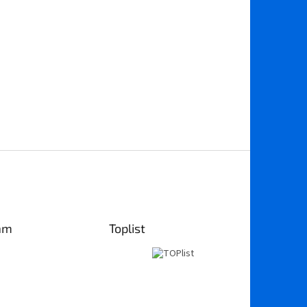
am
Toplist