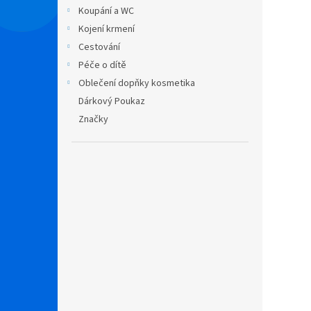
n
Koupání a WC
e
Kojení krmení
l
Cestování
Péče o dítě
Oblečení dopňky kosmetika
Dárkový Poukaz
Značky