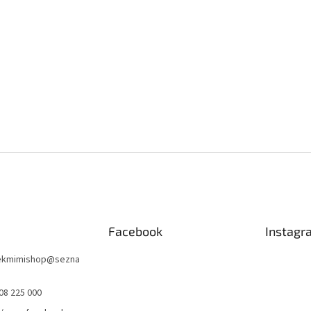
Facebook
Instagr
nekmimishop
@
sezna
08 225 000