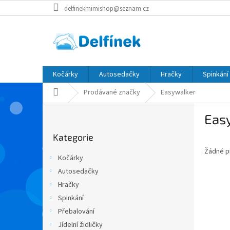
Přejít
delfinekmimishop@seznam.cz
na
obsah
Kočárky
Autosedačky
Hračky
Spinkání
Domů
Prodávané značky
Easywalker
P
Eas
o
Přeskočit
s
Kategorie
kategorie
t
Žádné p
r
Kočárky
a
Autosedačky
n
Hračky
n
í
Spinkání
p
Přebalování
a
Jídelní židličky