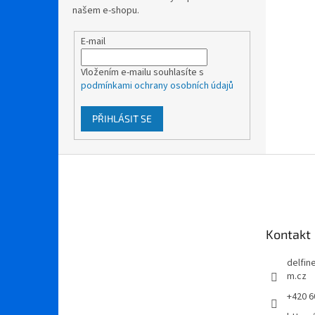
našem e-shopu.
E-mail
Vložením e-mailu souhlasíte s
podmínkami ochrany osobních údajů
PŘIHLÁSIT SE
Z
á
p
a
t
Kontakt
í
delfi
m.cz
+420 6