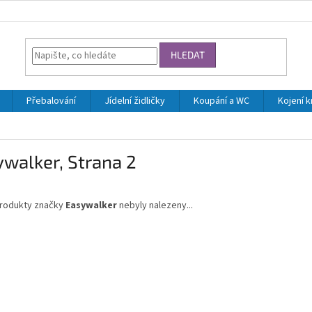
HLEDAT
Přebalování
Jídelní židličky
Koupání a WC
Kojení 
ywalker
, Strana 2
rodukty značky
Easywalker
nebyly nalezeny...