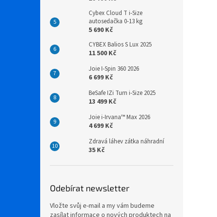
Cybex Cloud T i-Size
autosedačka 0-13 kg
5 690 Kč
CYBEX Balios S Lux 2025
11 500 Kč
Joie I-Spin 360 2026
6 699 Kč
BeSafe IZi Turn i-Size 2025
13 499 Kč
Joie i-Irvana™ Max 2026
4 699 Kč
Zdravá láhev zátka náhradní
35 Kč
Odebírat newsletter
Vložte svůj e-mail a my vám budeme
zasílat informace o nových produktech na