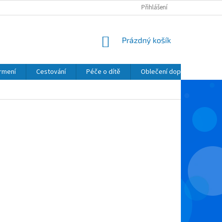
Přihlášení
NÁKUPNÍ
Prázdný košík
KOŠÍK
krmení
Cestování
Péče o dítě
Oblečení dopňky kosmetik