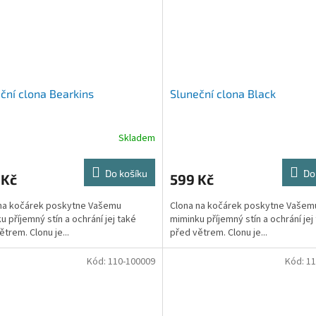
ční clona Bearkins
Sluneční clona Black
Skladem
Do košíku
Do
 Kč
599 Kč
na kočárek poskytne Vašemu
Clona na kočárek poskytne Vašem
u příjemný stín a ochrání jej také
miminku příjemný stín a ochrání jej
ětrem. Clonu je...
před větrem. Clonu je...
Kód:
110-100009
Kód:
11