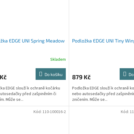
ožka EDGE UNI Spring Meadow
Podložka EDGE UNI Tiny Win
Skladem
Do košíku
Do
 Kč
879 Kč
ka EDGE slouží k ochraně kočárku
Podložka EDGE slouží k ochraně k
utosedačky před zašpiněním či
nebo autosedačky před zašpinění
ím. Může se...
zničením. Může se...
Kód:
110-100016-2
Kód:
11