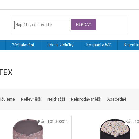
HLEDAT
Přebalování
Jídelní židličky
Koupání a WC
Kojení 
TEX
učujeme
Nejlevnější
Nejdražší
Nejprodávanější
Abecedně
Kód:
101-300011
Kód:
10