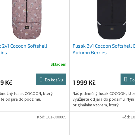
 2v1 Cocoon Softshell
Fusak 2v1 Cocoon Softshell 
ins
Autumn Berries
Skladem
Do košíku
Do
9 Kč
1 999 Kč
dinečný fusak COCOON, který
Náš jedinečný fusak COCOON, kte
ete od jara do podzimu.
využijete od jara do podzimu. Nyní
originálním vzorem, který...
Kód:
101-300009
Kód:
10