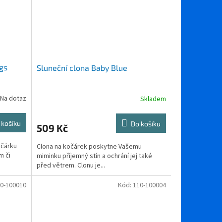
gs
Sluneční clona Baby Blue
Na dotaz
Skladem
 košíku
Do košíku
509 Kč
očárku
Clona na kočárek poskytne Vašemu
m či
miminku příjemný stín a ochrání jej také
před větrem. Clonu je...
0-100010
Kód:
110-100004