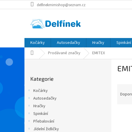
Přejít
delfinekmimishop@seznam.cz
na
obsah
Kočárky
Autosedačky
Hračky
Spinkání
Domů
Prodávané značky
EMITEX
P
EMI
o
Přeskočit
s
Kategorie
kategorie
t
Ř
r
Kočárky
a
a
Dopor
Autosedačky
z
n
Hračky
e
n
V
n
í
Spinkání
ý
í
p
Přebalování
p
p
a
Jídelní židličky