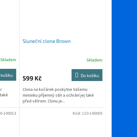
Sluneční clona Brown
Skladem
Skladem
 košíku
Do košíku
599 Kč
u
Clona na kočárek poskytne Vašemu
 také
miminku příjemný stín a ochrání jej také
před větrem. Clonu je...
0-100013
Kód:
110-100003