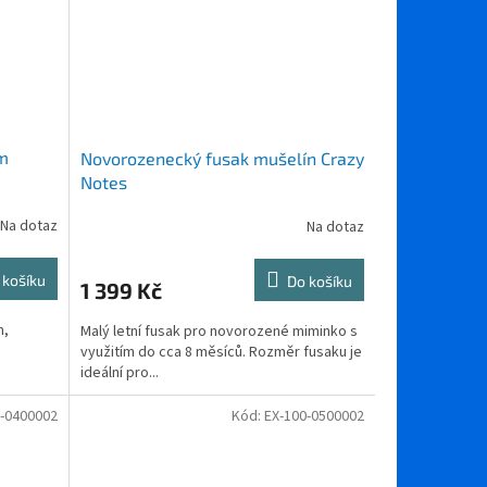
cm
Novorozenecký fusak mušelín Crazy
Notes
Na dotaz
Na dotaz
 košíku
Do košíku
1 399 Kč
m,
Malý letní fusak pro novorozené miminko s
využitím do cca 8 měsíců. Rozměr fusaku je
ideální pro...
0-0400002
Kód:
EX-100-0500002