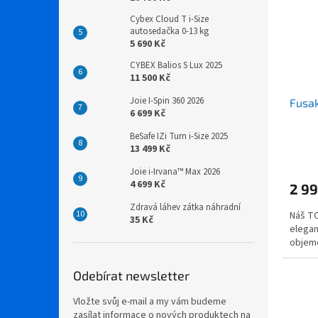
Cybex Cloud T i-Size
autosedačka 0-13 kg
5 690 Kč
CYBEX Balios S Lux 2025
11 500 Kč
Joie I-Spin 360 2026
Fusak
6 699 Kč
BeSafe IZi Turn i-Size 2025
13 499 Kč
Joie i-Irvana™ Max 2026
4 699 Kč
2 99
Zdravá láhev zátka náhradní
Náš TO
35 Kč
elegan
objeme
Odebírat newsletter
Vložte svůj e-mail a my vám budeme
zasílat informace o nových produktech na