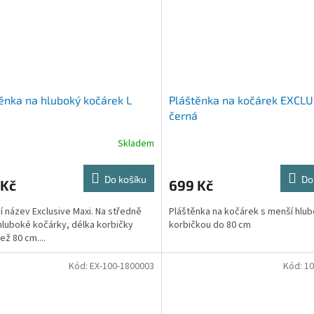
ěnka na hluboký kočárek L
Pláštěnka na kočárek EXCLU
černá
Skladem
Do košíku
Do
 Kč
699 Kč
ší název Exclusive Maxi. Na středně
Pláštěnka na kočárek s menší hlu
hluboké kočárky, délka korbičky
korbičkou do 80 cm
ež 80 cm....
Kód:
EX-100-1800003
Kód:
10