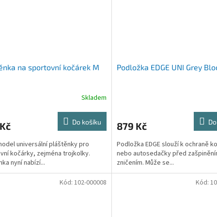
ěnka na sportovní kočárek M
Podložka EDGE UNI Grey Bl
Skladem
Do košíku
Do
 Kč
879 Kč
odel universální pláštěnky pro
Podložka EDGE slouží k ochraně k
vní kočárky, zejména trojkolky.
nebo autosedačky před zašpinění
ka nyní nabízí...
zničením. Může se...
Kód:
102-000008
Kód:
10