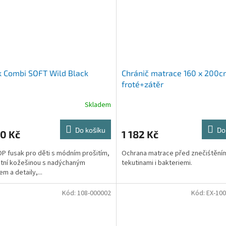
 Combi SOFT Wild Black
Chránič matrace 160 x 200
froté+zátěr
Skladem
Do košíku
Do
0 Kč
1 182 Kč
P fusak pro děti s módním prošitím,
Ochrana matrace před znečiśtění
tní kožešinou s nadýchaným
tekutinami i bakteriemi.
m a detaily,...
Kód:
108-000002
Kód:
EX-10