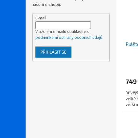
našem e-shopu.
E-mail
Vložením e-mailu souhlasíte s
podmínkami ochrany osobních údajů
Plášt
PŘIHLÁSIT SE
749
Dřívěj
velké 
větší n