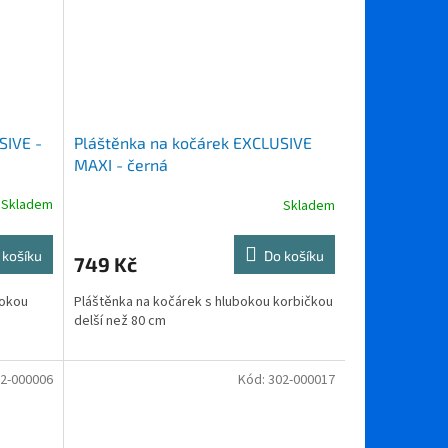
SIVE -
Pláštěnka na kočárek EXCLUSIVE
MAXI - černá
Skladem
Skladem
 košíku
Do košíku
749 Kč
bokou
Pláštěnka na kočárek s hlubokou korbičkou
delší než 80 cm
2-000006
Kód:
302-000017