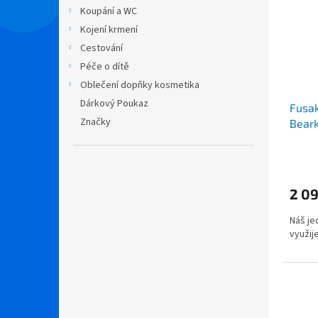
i
r
n
Koupání a WC
s
o
e
Kojení krmení
p
d
l
r
u
Cestování
o
k
Péče o dítě
d
t
Oblečení dopňky kosmetika
u
ů
Dárkový Poukaz
Fusak
k
Značky
Beark
t
ů
2 09
Náš je
využij