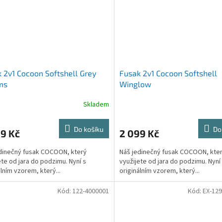
 2v1 Cocoon Softshell Grey
Fusak 2v1 Cocoon Softshell
ms
Winglow
Skladem
Do košíku
Do
9 Kč
2 099 Kč
dinečný fusak COCOON, který
Náš jedinečný fusak COCOON, kte
ete od jara do podzimu. Nyní s
využijete od jara do podzimu. Nyní
álním vzorem, který...
originálním vzorem, který...
Kód:
122-4000001
Kód:
EX-12