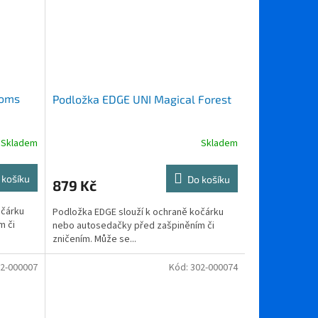
ooms
Podložka EDGE UNI Magical Forest
Skladem
Skladem
 košíku
Do košíku
879 Kč
očárku
Podložka EDGE slouží k ochraně kočárku
m či
nebo autosedačky před zašpiněním či
zničením. Může se...
2-000007
Kód:
302-000074