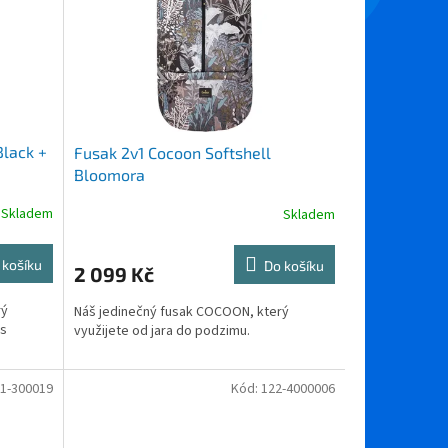
Black +
Fusak 2v1 Cocoon Softshell
Bloomora
Skladem
Skladem
 košíku
Do košíku
2 099 Kč
rý
Náš jedinečný fusak COCOON, který
 s
využijete od jara do podzimu.
1-300019
Kód:
122-4000006