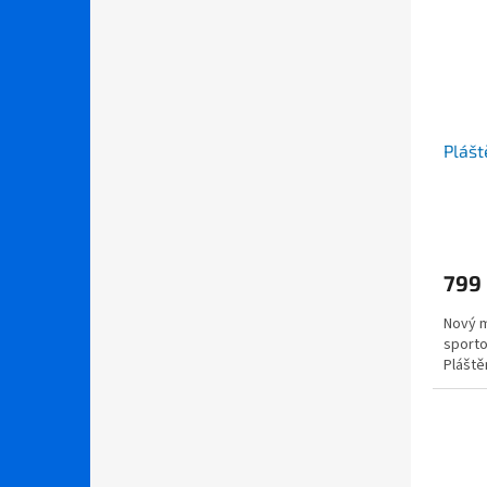
Plášt
799
Nový m
sporto
Pláštěn