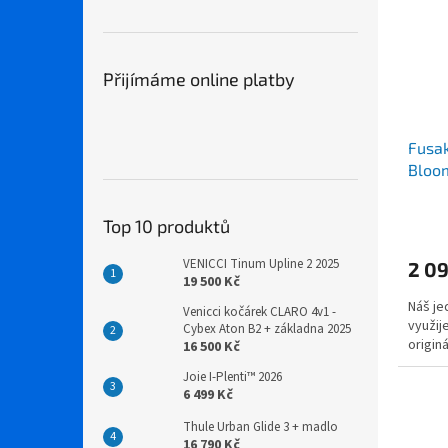
Přijímáme online platby
Fusak
Bloo
Top 10 produktů
VENICCI Tinum Upline 2 2025
2 09
19 500 Kč
Náš je
Venicci kočárek CLARO 4v1 -
využij
Cybex Aton B2 + základna 2025
origin
16 500 Kč
Joie I-Plenti™ 2026
6 499 Kč
Thule Urban Glide 3 + madlo
16 790 Kč