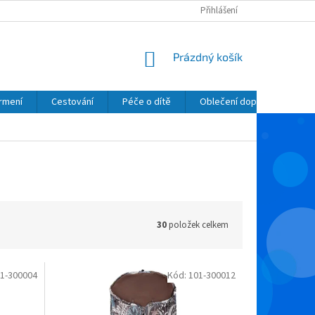
Přihlášení
NÁKUPNÍ
Prázdný košík
KOŠÍK
krmení
Cestování
Péče o dítě
Oblečení dopňky kosmetik
30
položek celkem
1-300004
Kód:
101-300012