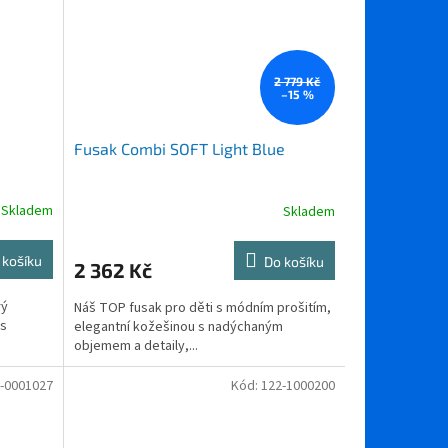
2 779 Kč
–15 %
Fusak Combi SOFT Light Blue
Skladem
Skladem
 košíku
Do košíku
2 362 Kč
rý
Náš TOP fusak pro děti s módním prošitím,
 s
elegantní kožešinou s nadýchaným
objemem a detaily,...
9-0001027
Kód:
122-1000200