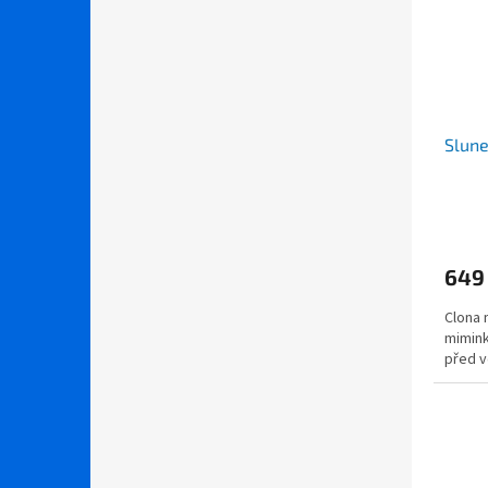
Slune
649
Clona 
mimink
před v