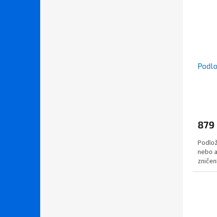
Podl
879
Podlož
nebo a
zničen