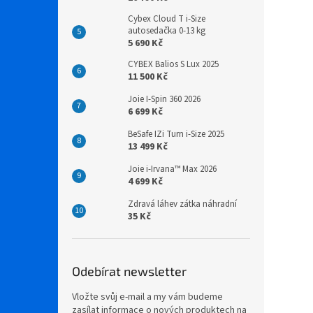
Cybex Cloud T i-Size
autosedačka 0-13 kg
5 690 Kč
CYBEX Balios S Lux 2025
11 500 Kč
Joie I-Spin 360 2026
6 699 Kč
BeSafe IZi Turn i-Size 2025
13 499 Kč
Joie i-Irvana™ Max 2026
4 699 Kč
Zdravá láhev zátka náhradní
35 Kč
Odebírat newsletter
Vložte svůj e-mail a my vám budeme
zasílat informace o nových produktech na