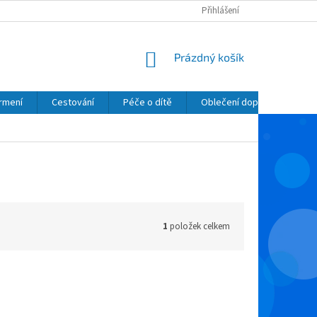
Přihlášení
NÁKUPNÍ
Prázdný košík
KOŠÍK
krmení
Cestování
Péče o dítě
Oblečení dopňky kosmetik
1
položek celkem