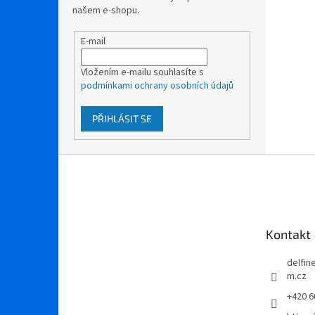
našem e-shopu.
E-mail
Vložením e-mailu souhlasíte s
podmínkami ochrany osobních údajů
PŘIHLÁSIT SE
Z
á
p
a
t
Kontakt
í
delfi
m.cz
+420 6