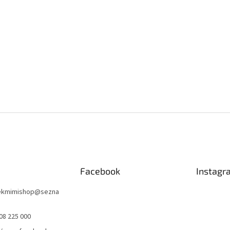
Facebook
Instagr
nekmimishop
@
sezna
08 225 000