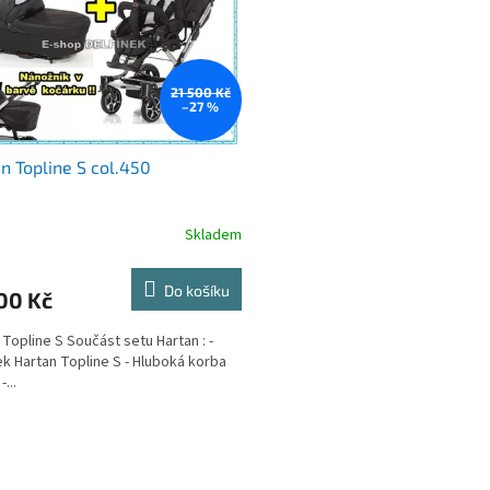
21 500 Kč
–27 %
n Topline S col.450
Skladem
rné
cení
ktu
Do košíku
00 Kč
 Topline S Součást setu Hartan : -
k Hartan Topline S - Hluboká korba
...
ček.
O
v
l