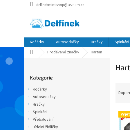
Přejít
delfinekmimishop@seznam.cz
na
obsah
Kočárky
Autosedačky
Hračky
Spinkání
Domů
Prodávané značky
Hartan
P
Har
o
Přeskočit
s
Kategorie
kategorie
t
Ř
r
Kočárky
a
a
Dopor
Autosedačky
z
n
Hračky
e
n
V
n
í
Spinkání
Výpr
ý
í
p
Přebalování
p
p
a
Jídelní židličky