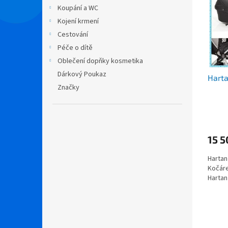
i
r
n
Koupání a WC
s
o
e
Kojení krmení
p
d
l
r
u
Cestování
o
k
Péče o dítě
d
t
Oblečení dopňky kosmetika
u
ů
Dárkový Poukaz
Harta
k
Značky
t
ů
Průmě
hodno
produ
15 5
je
3,2
Hartan
z
Kočáre
5
Hartan -
hvězdi