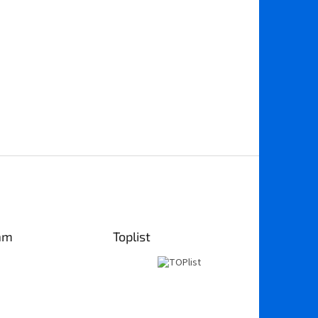
am
Toplist