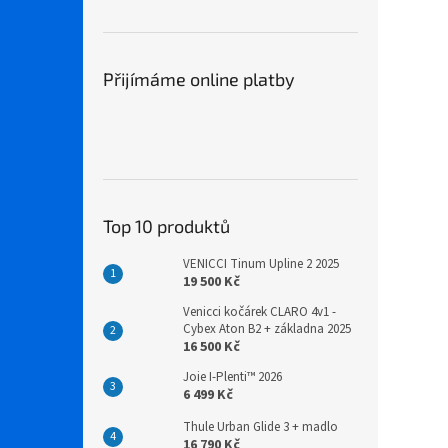
Přijímáme online platby
Top 10 produktů
VENICCI Tinum Upline 2 2025
19 500 Kč
Venicci kočárek CLARO 4v1 -
Cybex Aton B2 + základna 2025
16 500 Kč
Joie I-Plenti™ 2026
6 499 Kč
Thule Urban Glide 3 + madlo
16 790 Kč