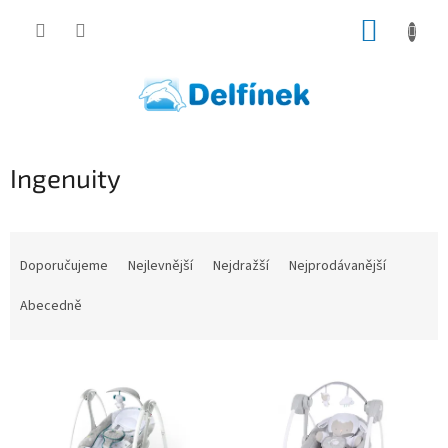
Přejít
NÁKUP
na
obsah
KOŠÍK
Ingenuity
Ř
a
Doporučujeme
Nejlevnější
Nejdražší
Nejprodávanější
z
e
Abecedně
n
í
V
p
ý
r
p
o
i
d