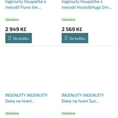
Ingenuity Houpačka s
Ingenuity Houpačka s
melodií Flora the
melodií Hoots&Hugs 0m+,
Unicorn™ 0m+, do 9kg
do 9kg, 2018
Skladem
Skladem
2 949 Kč
2 569 Kč
Do košíku
Do košíku
INGENUITY INGENUITY
INGENUITY INGENUITY
Deka na hraní
Deka na hraní Sun
oboustranná Harbor
Valley™ 0m+
Haven™ 0m+
Skladem
Skladem