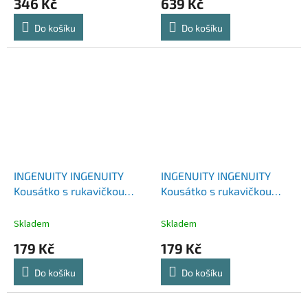
346 Kč
639 Kč
Do košíku
Do košíku
INGENUITY INGENUITY
INGENUITY INGENUITY
Kousátko s rukavičkou
Kousátko s rukavičkou
liška Kitt oranžová bez
sovička Nally růžová bez
BPA 3m+
BPA 3m+
Skladem
Skladem
179 Kč
179 Kč
Do košíku
Do košíku