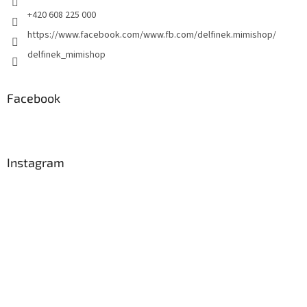
y
+420 608 225 000
v
https://www.facebook.com/www.fb.com/delfinek.mimishop/
ý
p
delfinek_mimishop
i
s
u
Facebook
Instagram