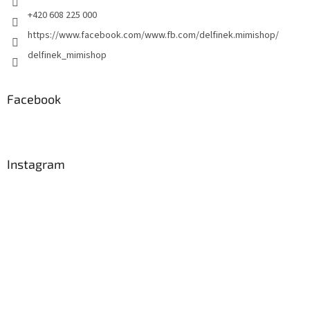
y
+420 608 225 000
v
https://www.facebook.com/www.fb.com/delfinek.mimishop/
ý
p
delfinek_mimishop
i
s
u
Facebook
Instagram