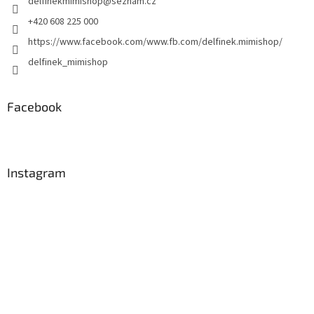
delfinekmimishop
@
seznam.cz
í
p
r
+420 608 225 000
v
https://www.facebook.com/www.fb.com/delfinek.mimishop/
k
y
delfinek_mimishop
v
ý
p
Facebook
i
s
u
Instagram