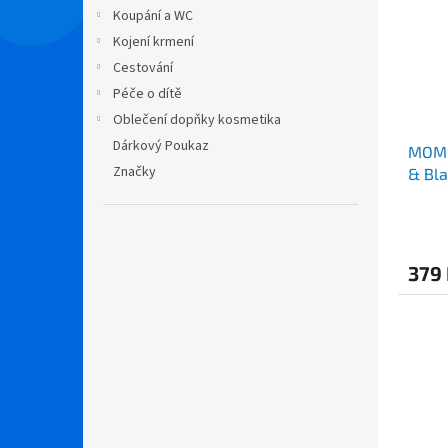
i
r
n
Koupání a WC
s
o
e
Kojení krmení
p
d
l
r
u
Cestování
o
k
Péče o dítě
d
t
Oblečení dopňky kosmetika
u
ů
Dárkový Poukaz
MOMS
k
Značky
& Bla
t
ů
379