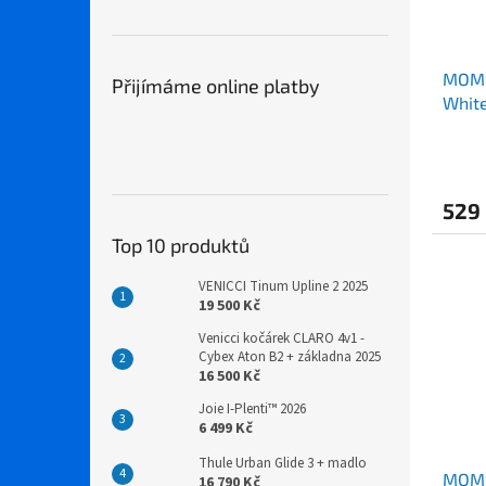
MOMS
Přijímáme online platby
White
529
Top 10 produktů
VENICCI Tinum Upline 2 2025
19 500 Kč
Venicci kočárek CLARO 4v1 -
Cybex Aton B2 + základna 2025
16 500 Kč
Joie I-Plenti™ 2026
6 499 Kč
Thule Urban Glide 3 + madlo
MOMS
16 790 Kč