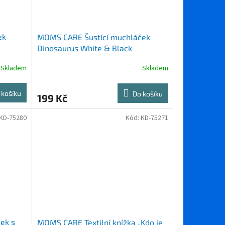
ek
MOMS CARE Šustící muchláček
Dinosaurus White & Black
Skladem
Skladem
 košíku
Do košíku
199 Kč
KD-75280
Kód:
KD-75271
ek s
MOMS CARE Textilní knížka „Kdo je