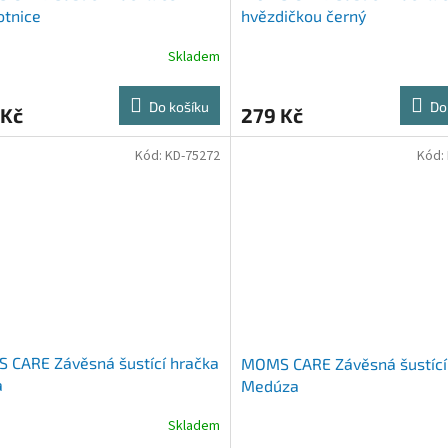
otnice
hvězdičkou černý
Skladem
Do košíku
Do
 Kč
279 Kč
Kód:
KD-75272
Kód:
 CARE Závěsná šustící hračka
MOMS CARE Závěsná šustící
a
Medúza
Skladem