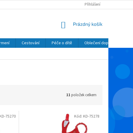
Přihlášení
NÁKUPNÍ
Prázdný košík
KOŠÍK
krmení
Cestování
Péče o dítě
Oblečení dopňky kosmetik
11
položek celkem
KD-75270
Kód:
KD-75278