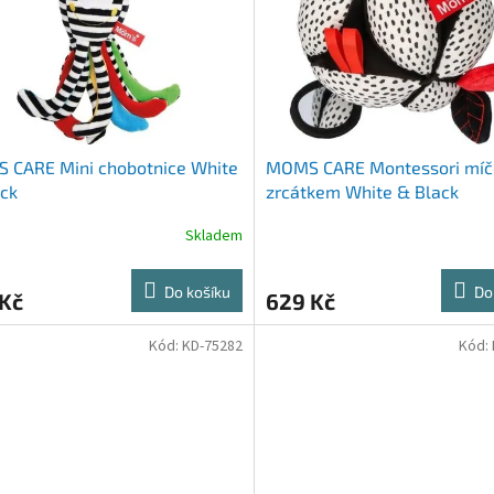
 CARE Mini chobotnice White
MOMS CARE Montessori míč
ck
zrcátkem White & Black
Skladem
Do košíku
Do
 Kč
629 Kč
Kód:
KD-75282
Kód: