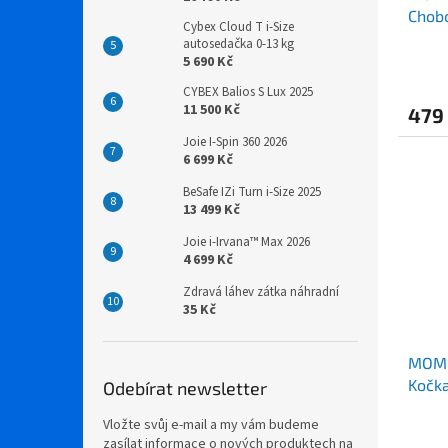
Chob
Cybex Cloud T i-Size
autosedačka 0-13 kg
5 690 Kč
CYBEX Balios S Lux 2025
11 500 Kč
479
Joie I-Spin 360 2026
6 699 Kč
BeSafe IZi Turn i-Size 2025
13 499 Kč
Joie i-Irvana™ Max 2026
4 699 Kč
Zdravá láhev zátka náhradní
35 Kč
MOMS
Kočk
Odebírat newsletter
Vložte svůj e-mail a my vám budeme
zasílat informace o nových produktech na