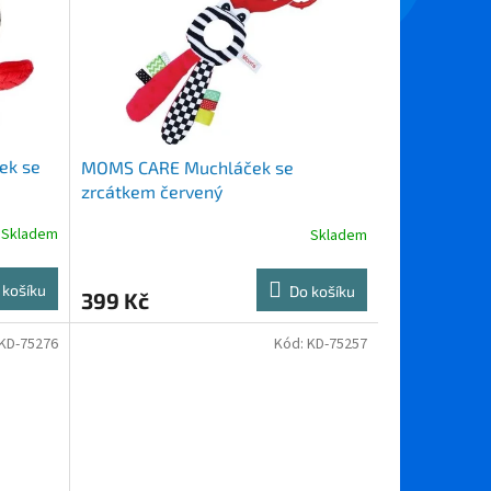
ek se
MOMS CARE Muchláček se
zrcátkem červený
Skladem
Skladem
 košíku
Do košíku
399 Kč
KD-75276
Kód:
KD-75257