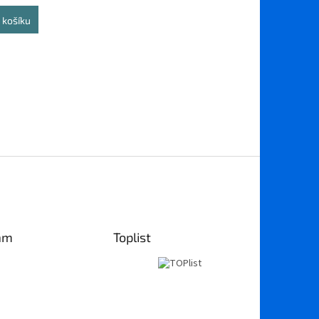
 košíku
am
Toplist