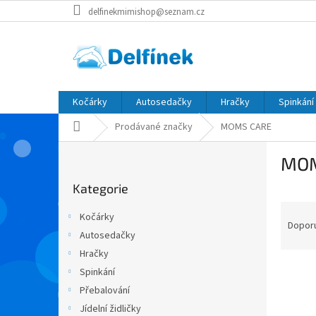
Přejít
delfinekmimishop@seznam.cz
na
obsah
Kočárky
Autosedačky
Hračky
Spinkání
Domů
Prodávané značky
MOMS CARE
P
MOM
o
Přeskočit
s
Kategorie
kategorie
t
Ř
r
Kočárky
a
a
Dopor
Autosedačky
z
n
Hračky
e
n
V
n
í
Spinkání
ý
í
p
Přebalování
p
p
a
Jídelní židličky