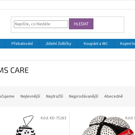
HLEDAT
Přebalování
Jídelní židličky
Koupání a WC
Kojení 
S CARE
učujeme
Nejlevnější
Nejdražší
Nejprodávanější
Abecedně
Kód:
KD-75283
Kód: