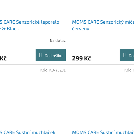
 CARE Senzorické leporelo
MOMS CARE Senzorický míč
 & Black
červený
Na dotaz
Do košíku
Do
 Kč
299 Kč
Kód:
KD-75281
Kód:
 CARE Šustící muchláček
MOMS CARE Šustící muchláč