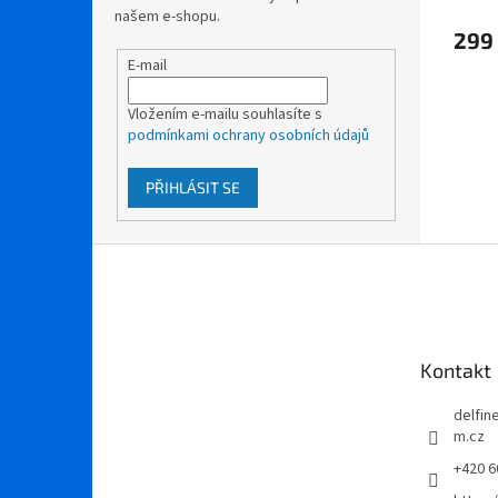
našem e-shopu.
299
E-mail
Vložením e-mailu souhlasíte s
podmínkami ochrany osobních údajů
PŘIHLÁSIT SE
Z
á
p
a
t
Kontakt
í
delfi
m.cz
+420 6