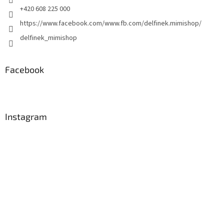
r
+420 608 225 000
v
https://www.facebook.com/www.fb.com/delfinek.mimishop/
k
y
delfinek_mimishop
v
ý
p
Facebook
i
s
u
Instagram