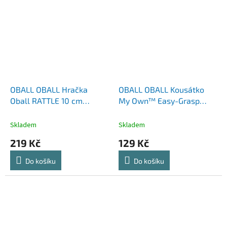
OBALL OBALL Hračka
OBALL OBALL Kousátko
Oball RATTLE 10 cm
My Own™ Easy-Grasp
orange 0m+
Ananas 0m+
Skladem
Skladem
219 Kč
129 Kč
Do košíku
Do košíku