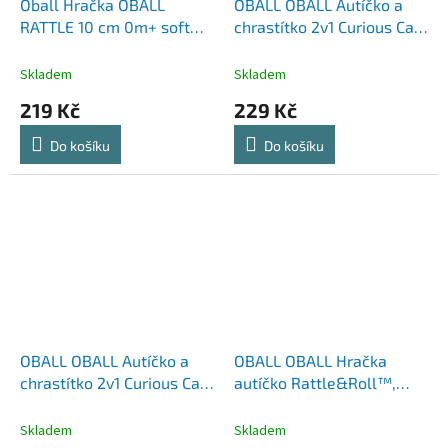
Oball Hračka OBALL
OBALL OBALL Autíčko a
RATTLE 10 cm 0m+ soft
chrastítko 2v1 Curious Car
pink
zebra Zen™ 3m+
Skladem
Skladem
219 Kč
229 Kč
Do košíku
Do košíku
OBALL OBALL Autíčko a
OBALL OBALL Hračka
chrastítko 2v1 Curious Car
autíčko Rattle&Roll™,
želva Neptune™ 3m+
červené 3m+
Skladem
Skladem