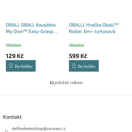
OBALL OBALL Kousátko
OBALLL Hračka Oball™
My Own™ Easy-Grasp
Roller, 6m+ tyrkysová
Jablko 0m+
Skladem
Skladem
129 Kč
599 Kč
Do košíku
Do košíku
12
položek celkem
O
v
l
Z
á
á
d
p
a
a
Kontakt
c
t
í
delfinekmimishop
@
seznam.cz
í
p