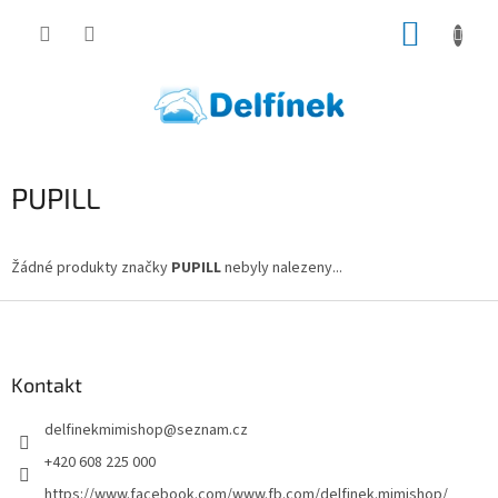
Přejít
NÁKUP
na
obsah
KOŠÍK
PUPILL
Žádné produkty značky
PUPILL
nebyly nalezeny...
Z
á
p
a
Kontakt
t
delfinekmimishop
@
seznam.cz
í
+420 608 225 000
https://www.facebook.com/www.fb.com/delfinek.mimishop/