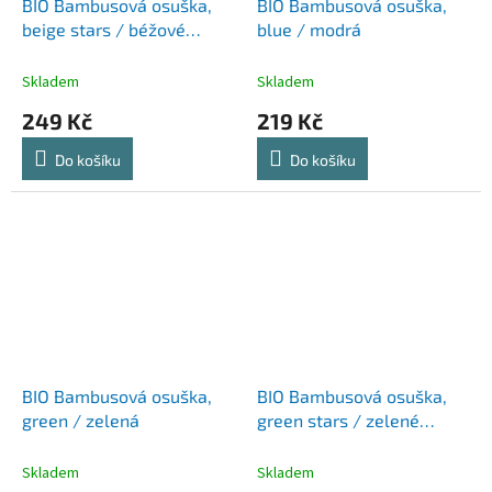
BIO Bambusová osuška,
BIO Bambusová osuška,
beige stars / béžové
blue / modrá
hvězdičky
Skladem
Skladem
249 Kč
219 Kč
Do košíku
Do košíku
BIO Bambusová osuška,
BIO Bambusová osuška,
green / zelená
green stars / zelené
hvězdičky
Skladem
Skladem