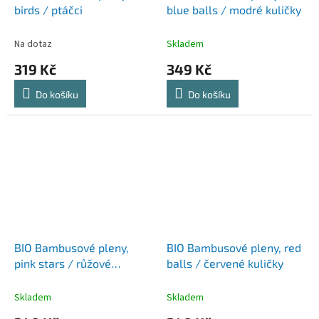
birds / ptáčci
blue balls / modré kuličky
Na dotaz
Skladem
319 Kč
349 Kč
Do košíku
Do košíku
BIO Bambusové pleny,
BIO Bambusové pleny, red
pink stars / růžové
balls / červené kuličky
hvězdičky
Skladem
Skladem