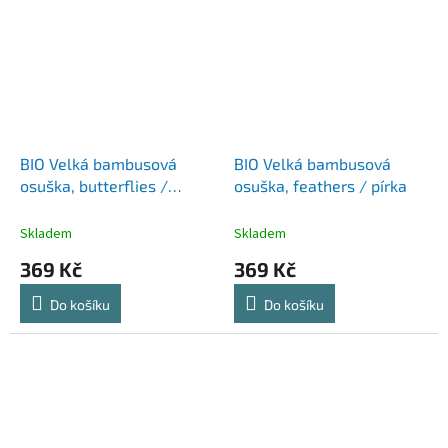
BIO Velká bambusová
BIO Velká bambusová
osuška, butterflies /
osuška, feathers / pírka
motýlci
Skladem
Skladem
369 Kč
369 Kč
Do košíku
Do košíku