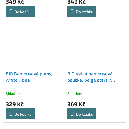
349 Kč
349 Kč
Do košíku
Do košíku
BIO Bambusové pleny,
BIO Velká bambusová
white / bílá
osuška, beige stars /
béžové hvězdičky
Skladem
Skladem
329 Kč
369 Kč
Do košíku
Do košíku