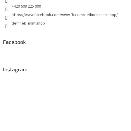
y
+420 608 225 000
v
https://www.facebook.com/www.fb.com/delfinek.mimishop/
ý
p
delfinek_mimishop
i
s
u
Facebook
Instagram