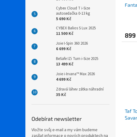
Fant
Cybex Cloud T i-Size
autosedačka 0-13 kg
5 690 Kč
CYBEX Balios S Lux 2025
11 500 Kč
899
Joie I-Spin 360 2026
6 699 Kč
BeSafe IZi Turn i-Size 2025
13 499 Kč
Joie i-Irvana™ Max 2026
4 699 Kč
Zdravá láhev zátka náhradní
35 Kč
Taf T
Sava
Odebírat newsletter
Vložte svůj e-mail a my vám budeme
zasílat informace o nových produktech na