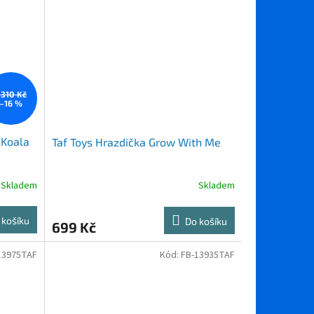
 310 Kč
–16 %
 Koala
Taf Toys Hrazdička Grow With Me
Skladem
Skladem
 košíku
Do košíku
699 Kč
13975TAF
Kód:
FB-13935TAF