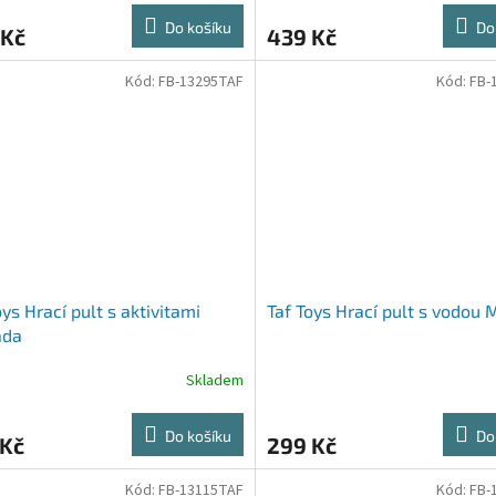
Do košíku
Do
 Kč
439 Kč
Kód:
FB-13295TAF
Kód:
FB-
oys Hrací pult s aktivitami
Taf Toys Hrací pult s vodou
ada
Skladem
Do košíku
Do
 Kč
299 Kč
Kód:
FB-13115TAF
Kód:
FB-