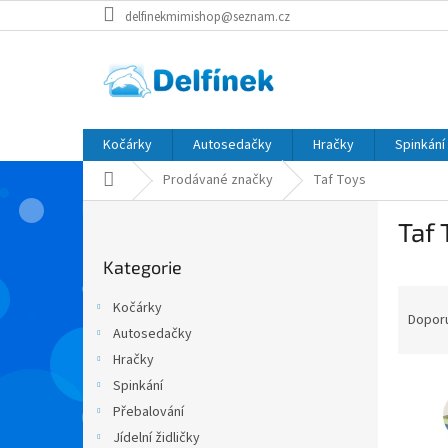
Přejít
delfinekmimishop@seznam.cz
na
obsah
Kočárky
Autosedačky
Hračky
Spinkání
Domů
Prodávané značky
Taf Toys
P
Taf 
o
Přeskočit
s
Kategorie
kategorie
t
Ř
r
Kočárky
a
a
Dopor
Autosedačky
z
n
Hračky
e
n
V
n
í
Spinkání
ý
í
p
Přebalování
p
p
a
Jídelní židličky