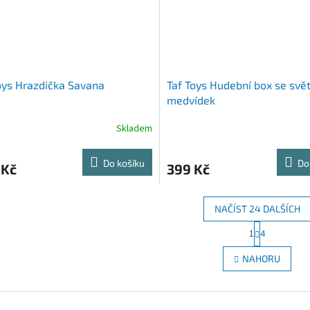
oys Hrazdička Savana
Taf Toys Hudební box se svě
medvídek
Skladem
Do košíku
Do
 Kč
399 Kč
NAČÍST 24 DALŠÍCH
S
1
4
O
t
r
v
NAHORU
á
l
n
á
k
d
o
a
v