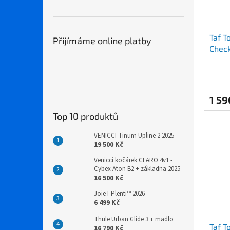
Taf T
Přijímáme online platby
Chec
1 59
Top 10 produktů
VENICCI Tinum Upline 2 2025
19 500 Kč
Venicci kočárek CLARO 4v1 -
Cybex Aton B2 + základna 2025
16 500 Kč
Joie I-Plenti™ 2026
6 499 Kč
Thule Urban Glide 3 + madlo
Taf T
16 790 Kč