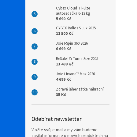
Cybex Cloud T i-Size
autosedačka 0-13 kg
5 690 Kč
CYBEX Balios S Lux 2025
11 500 Kč
Joie I-Spin 360 2026
6 699 Kč
BeSafe IZi Turn i-Size 2025
13 499 Kč
Joie i-Irvana™ Max 2026
4 699 Kč
Zdravá láhev zátka náhradní
35 Kč
Odebírat newsletter
Vložte svůj e-mail a my vám budeme
zasílat informace o nových produktech na