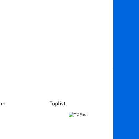
am
Toplist