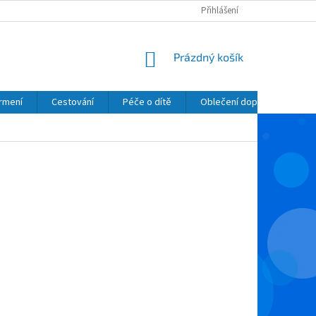
Přihlášení
NÁKUPNÍ
Prázdný košík
KOŠÍK
krmení
Cestování
Péče o dítě
Oblečení dopňky kosmetik