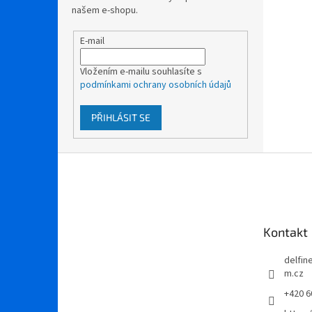
našem e-shopu.
E-mail
Vložením e-mailu souhlasíte s
podmínkami ochrany osobních údajů
PŘIHLÁSIT SE
Z
á
p
a
t
Kontakt
í
delfi
m.cz
+420 6