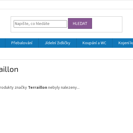
HLEDAT
Přebalování
Jídelní židličky
Koupání a WC
Kojení 
aillon
rodukty značky
Terraillon
nebyly nalezeny...