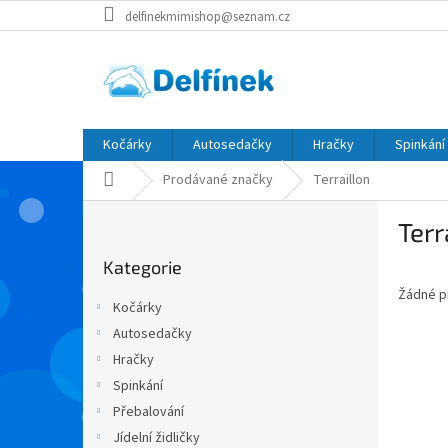
Přejít
delfinekmimishop@seznam.cz
na
obsah
Kočárky
Autosedačky
Hračky
Spinkání
Domů
Prodávané značky
Terraillon
P
Terr
o
Přeskočit
s
Kategorie
kategorie
t
Žádné p
r
Kočárky
a
Autosedačky
n
Hračky
n
í
Spinkání
p
Přebalování
a
Jídelní židličky