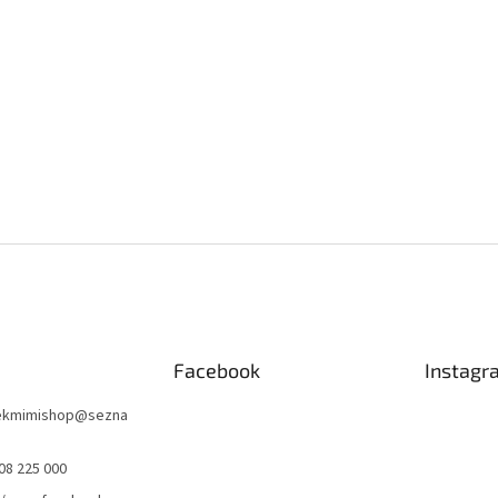
Facebook
Instagr
nekmimishop
@
sezna
08 225 000