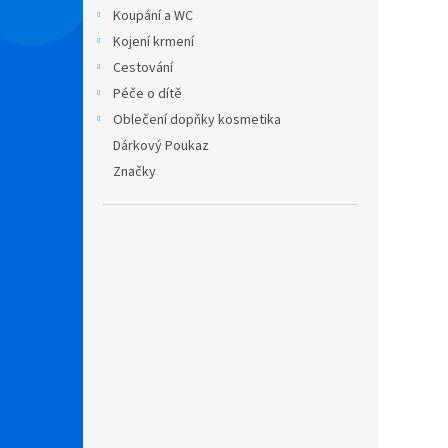
n
Koupání a WC
e
Kojení krmení
l
Cestování
Péče o dítě
Oblečení dopňky kosmetika
Dárkový Poukaz
Značky