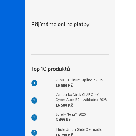
Přijímáme online platby
Top 10 produktů
VENICCI Tinum Upline 2 2025
19 500 Kč
Venicci kočárek CLARO 4v1 -
Cybex Aton B2 + základna 2025
16 500 Kč
Joie I-Plenti™ 2026
6 499 Kč
Thule Urban Glide 3 + madlo
16 790 Kč