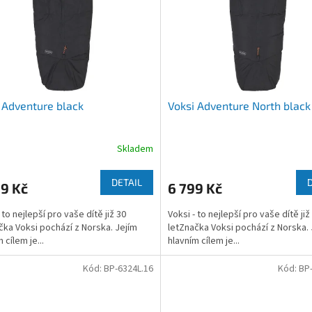
 Adventure black
Voksi Adventure North black
Skladem
DETAIL
9 Kč
6 799 Kč
 to nejlepší pro vaše dítě již 30
Voksi - to nejlepší pro vaše dítě již
čka Voksi pochází z Norska. Jejím
letZnačka Voksi pochází z Norska. 
 cílem je...
hlavním cílem je...
Kód:
BP-6324L.16
Kód:
BP