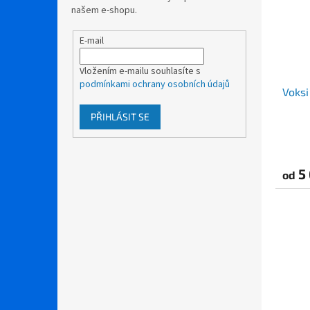
našem e-shopu.
E-mail
Vložením e-mailu souhlasíte s
podmínkami ochrany osobních údajů
Voksi
PŘIHLÁSIT SE
Průmě
hodno
produ
5 
od
je
3,9
z
5
hvězdi