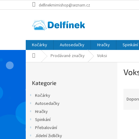
Přejít
delfinekmimishop@seznam.cz
na
obsah
Kočárky
Autosedačky
Hračky
Spinkání
Domů
Prodávané značky
Voksi
P
Voks
o
Přeskočit
s
Kategorie
kategorie
t
Ř
r
Kočárky
a
a
Dopor
Autosedačky
z
n
Hračky
e
n
V
n
í
Spinkání
ý
í
p
Přebalování
p
p
a
Jídelní židličky