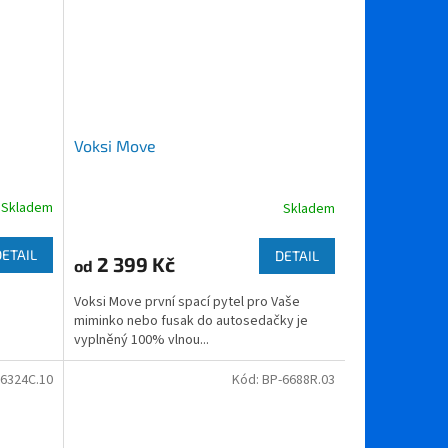
Voksi Move
Skladem
Skladem
Průměrné
hodnocení
produktu
DETAIL
DETAIL
2 399 Kč
od
je
5,0
Voksi Move první spací pytel pro Vaše
z
miminko nebo fusak do autosedačky je
5
vyplněný 100% vlnou...
hvězdiček.
6324C.10
Kód:
BP-6688R.03