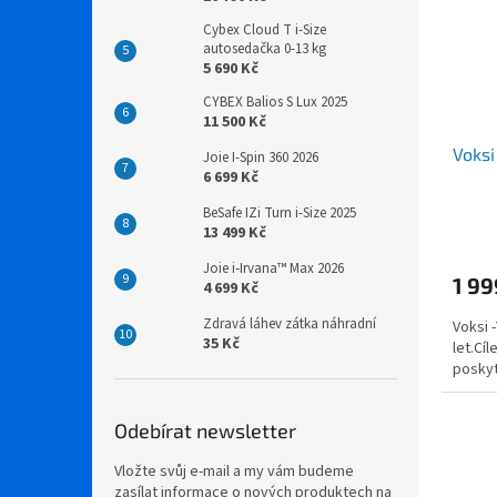
Cybex Cloud T i-Size
autosedačka 0-13 kg
5 690 Kč
CYBEX Balios S Lux 2025
11 500 Kč
Voksi
Joie I-Spin 360 2026
6 699 Kč
BeSafe IZi Turn i-Size 2025
13 499 Kč
Joie i-Irvana™ Max 2026
1 99
4 699 Kč
Zdravá láhev zátka náhradní
Voksi -
35 Kč
let.Cí
poskyt
Odebírat newsletter
Vložte svůj e-mail a my vám budeme
zasílat informace o nových produktech na