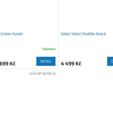
 Urban fusak
Voksi Voksi Huddle black
Skladem
rné
cení
ktu
DETAIL
699 Kč
4 499 Kč
Kód:
BP-6324E.21
ček.