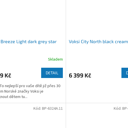
 Breeze Light dark grey star
Voksi City North black cream
Skladem
DETAIL
9 Kč
6 399 Kč
To nejlepší pro vaše dítě již přes 30
lem Norské značky Voksi je
nout dětem tu...
Kód:
BP-6324A.11
Kód:
BP-