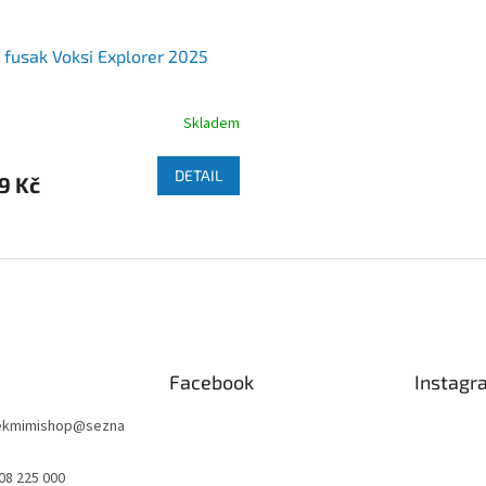
 fusak Voksi Explorer 2025
Skladem
DETAIL
9 Kč
O
v
l
á
d
a
c
í
Facebook
Instagr
p
r
nekmimishop
@
sezna
v
k
08 225 000
y