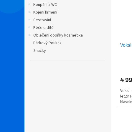
i
r
n
Koupání a WC
s
o
e
Kojení krmení
p
d
l
r
u
Cestování
o
k
Péče o dítě
d
t
Oblečení dopňky kosmetika
u
ů
Dárkový Poukaz
Voksi
k
Značky
t
ů
4 99
Voksi -
letZna
hlavním