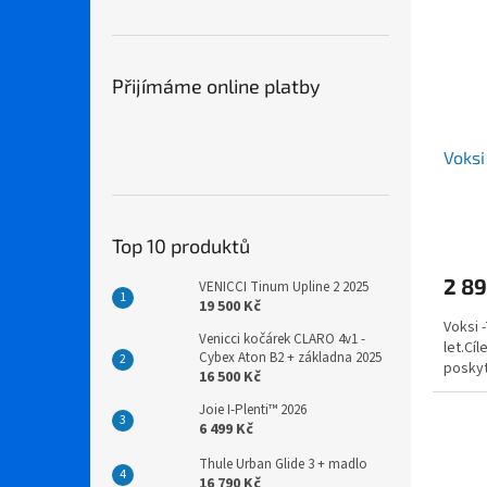
Přijímáme online platby
Voksi
Top 10 produktů
2 89
VENICCI Tinum Upline 2 2025
19 500 Kč
Voksi -
Venicci kočárek CLARO 4v1 -
let.Cí
Cybex Aton B2 + základna 2025
poskyt
16 500 Kč
Joie I-Plenti™ 2026
6 499 Kč
Thule Urban Glide 3 + madlo
16 790 Kč