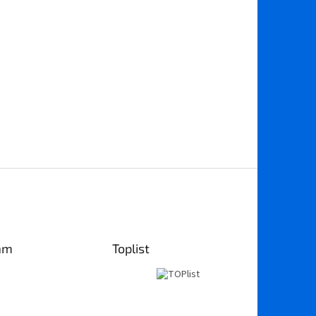
am
Toplist