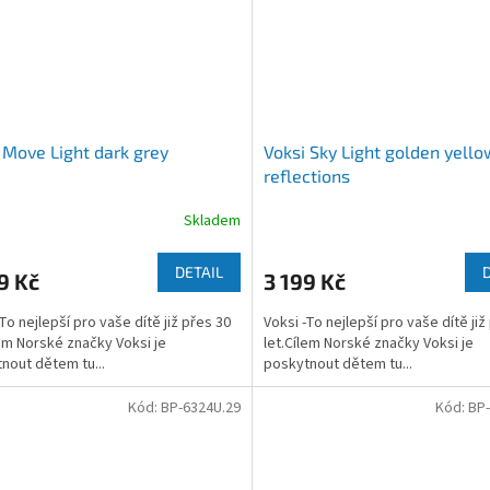
 Move Light dark grey
Voksi Sky Light golden yello
reflections
Skladem
DETAIL
9 Kč
3 199 Kč
To nejlepší pro vaše dítě již přes 30
Voksi -To nejlepší pro vaše dítě již
lem Norské značky Voksi je
let.Cílem Norské značky Voksi je
nout dětem tu...
poskytnout dětem tu...
Kód:
BP-6324U.29
Kód:
BP-