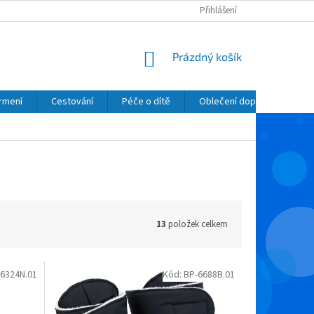
Přihlášení
NÁKUPNÍ
Prázdný košík
KOŠÍK
krmení
Cestování
Péče o dítě
Oblečení dopňky kosmetik
13
položek celkem
6324N.01
Kód:
BP-6688B.01