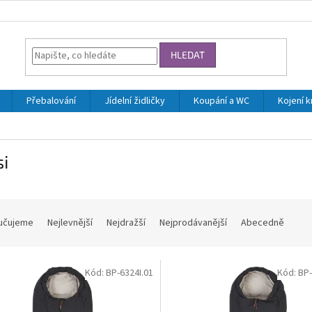
HLEDAT
Přebalování
Jídelní židličky
Koupání a WC
Kojení 
i
učujeme
Nejlevnější
Nejdražší
Nejprodávanější
Abecedně
Kód:
BP-6324I.01
Kód:
BP-