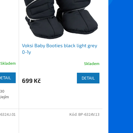
Voksi Baby Booties black light grey
0-1y
Skladem
Skladem
DETAIL
DETAIL
699 Kč
 30
Jejím
-6324J.01
Kód:
BP-6324V.13