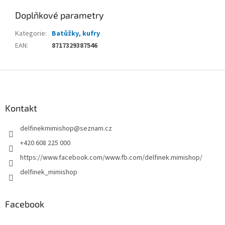
Doplňkové parametry
Kategorie
:
Batůžky, kufry
EAN
:
8717329387546
Z
á
p
a
Kontakt
t
delfinekmimishop
@
seznam.cz
í
+420 608 225 000
https://www.facebook.com/www.fb.com/delfinek.mimishop/
delfinek_mimishop
Facebook