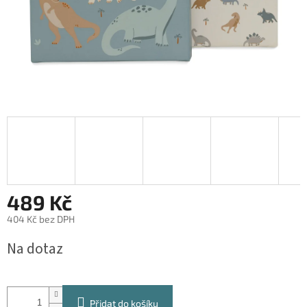
489 Kč
404 Kč bez DPH
Měrná
Na dotaz
cena:
Přidat do košíku