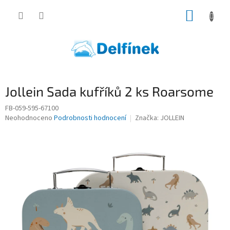
Přejít
NÁKUP
na
obsah
KOŠÍK
Jollein Sada kufříků 2 ks Roarsome
FB-059-595-67100
Průměrné
Neohodnoceno
Podrobnosti hodnocení
Značka:
JOLLEIN
hodnocení
produktu
je
0,0
z
5
hvězdiček.