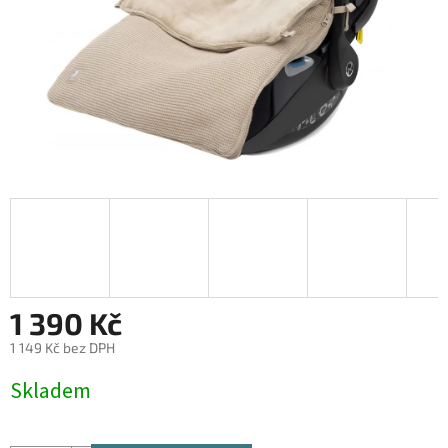
1 390 Kč
1 149 Kč bez DPH
Měrná
Skladem
cena: