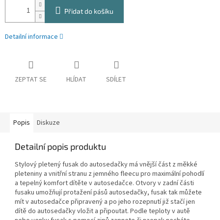
Přidat do košíku
Detailní informace
ZEPTAT SE
HLÍDAT
SDÍLET
Popis
Diskuze
Detailní popis produktu
Stylový pletený fusak do autosedačky má vnější část z měkké
pleteniny a vnitřní stranu z jemného fleecu pro maximální pohodlí
a tepelný komfort dítěte v autosedačce. Otvory v zadní části
fusaku umožňují protažení pásů autosedačky, fusak tak můžete
mít v autosedačce připravený a po jeho rozepnutí již stačí jen
dítě do autosedačky vložit a připoutat. Podle teploty v autě