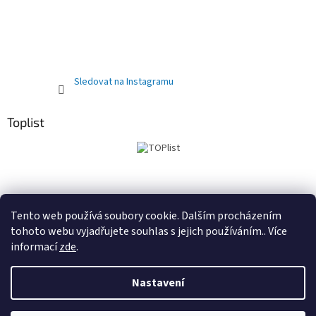
Sledovat na Instagramu
Toplist
Obchodní podmínky
PRODEJNA
Registrační sleva 10%
Tento web používá soubory cookie. Dalším procházením
tohoto webu vyjadřujete souhlas s jejich používáním.. Více
informací
zde
.
Vytvořil Shoptet
Nastavení
Copyright 2026
Kočárky autosedačky Delfínek Olomouc
.