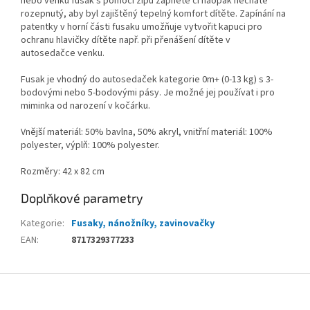
nebo venku fusak s pomocí zipů zapnete či naopak necháte
rozepnutý, aby byl zajištěný tepelný komfort dítěte. Zapínání na
patentky v horní části fusaku umožňuje vytvořit kapuci pro
ochranu hlavičky dítěte např. při přenášení dítěte v
autosedačce venku.
Fusak je vhodný do autosedaček kategorie 0m+ (0-13 kg) s 3-
bodovými nebo 5-bodovými pásy. Je možné jej používat i pro
miminka od narození v kočárku.
Vnější materiál: 50% bavlna, 50% akryl, vnitřní materiál: 100%
polyester, výplň: 100% polyester.
Rozměry: 42 x 82 cm
Doplňkové parametry
Kategorie
:
Fusaky, nánožníky, zavinovačky
EAN
:
8717329377233
Z
á