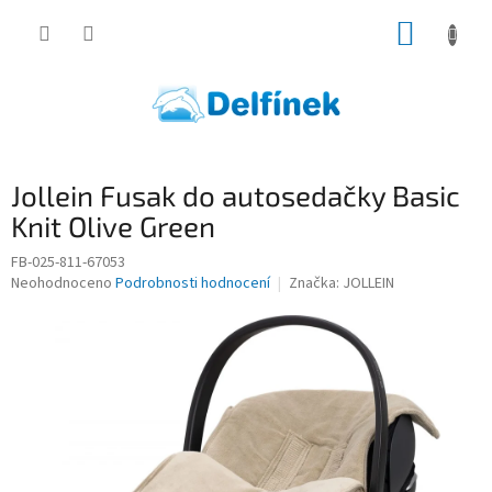
Přejít
NÁKUP
na
obsah
KOŠÍK
Jollein Fusak do autosedačky Basic
Knit Olive Green
FB-025-811-67053
Průměrné
Neohodnoceno
Podrobnosti hodnocení
Značka:
JOLLEIN
hodnocení
produktu
je
0,0
z
5
hvězdiček.