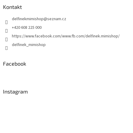
p
a
Kontakt
t
delfinekmimishop
@
seznam.cz
í
+420 608 225 000
https://www.facebook.com/www.fb.com/delfinek.mimishop/
delfinek_mimishop
Facebook
Instagram