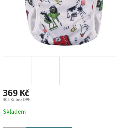
369 Kč
305 Kč bez DPH
Měrná
Skladem
cena: