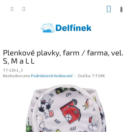
Přejít
NÁKUP
na
obsah
KOŠÍK
Plenkové plavky, farm / farma, vel.
S, M a L L
TT-130-1_3
Průměrné
Neohodnoceno
Podrobnosti hodnocení
Značka:
T-TOMI
hodnocení
produktu
je
0,0
z
5
hvězdiček.