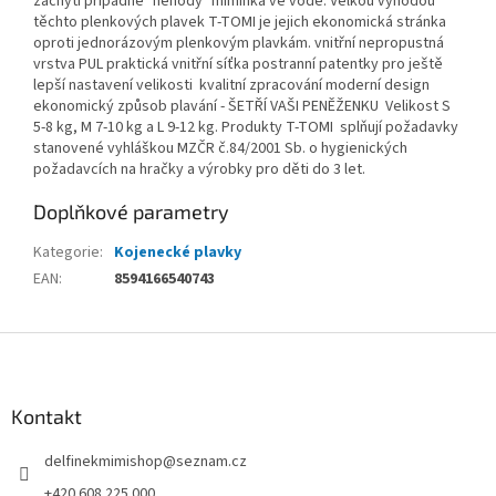
zachytí případné "nehody" miminka ve vodě. Velkou výhodou
těchto plenkových plavek T-TOMI je jejich ekonomická stránka
oproti jednorázovým plenkovým plavkám. vnitřní nepropustná
vrstva PUL praktická vnitřní síťka postranní patentky pro ještě
lepší nastavení velikosti kvalitní zpracování moderní design
ekonomický způsob plavání - ŠETŘÍ VAŠI PENĚŽENKU Velikost S
5-8 kg, M 7-10 kg a L 9-12 kg. Produkty T-TOMI splňují požadavky
stanovené vyhláškou MZČR č.84/2001 Sb. o hygienických
požadavcích na hračky a výrobky pro děti do 3 let.
Doplňkové parametry
Kategorie
:
Kojenecké plavky
EAN
:
8594166540743
Z
á
p
a
Kontakt
t
delfinekmimishop
@
seznam.cz
í
+420 608 225 000