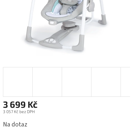
3 699 Kč
3 057 Kč bez DPH
Měrná
Na dotaz
cena: