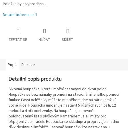
Položka byla vyprodána…
Detailní informace
ZEPTAT SE
HLÍDAT
SDÍLET
Popis
Diskuze
Detailní popis produktu
Šikovná houpačka, která umožní nastavení do dvou poloh!
Houpačka se bez námahy promění na stacionární lehátko pomocí
funkce EasyLock™ a Vy můžete mít během dne na pár okamžiků
volné ruce. Houpačka umožňuje nastavit 5 různých rychlostí, 12
melodií a 4 přírodní zvuky. Na houpačce je upevněn
polohovatelný list s plyšovým kamarádem, ale i místy pro
připojení více hraček. Houpačka se skladuje a přepravuje snadno
díky designu Slimfold™. Časovač houpačky lze nastavit na 3