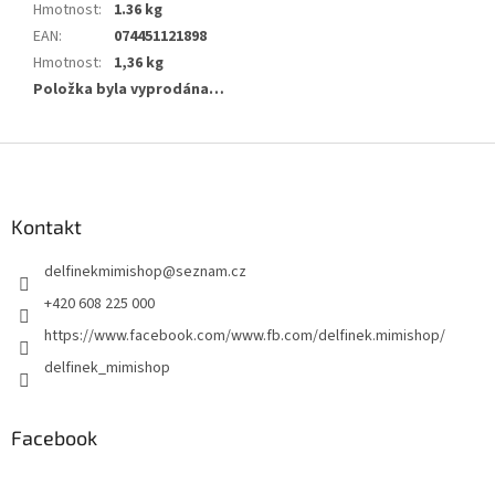
Hmotnost
:
1.36 kg
EAN
:
074451121898
Hmotnost
:
1,36 kg
Položka byla vyprodána…
Z
á
p
a
Kontakt
t
delfinekmimishop
@
seznam.cz
í
+420 608 225 000
https://www.facebook.com/www.fb.com/delfinek.mimishop/
delfinek_mimishop
Facebook