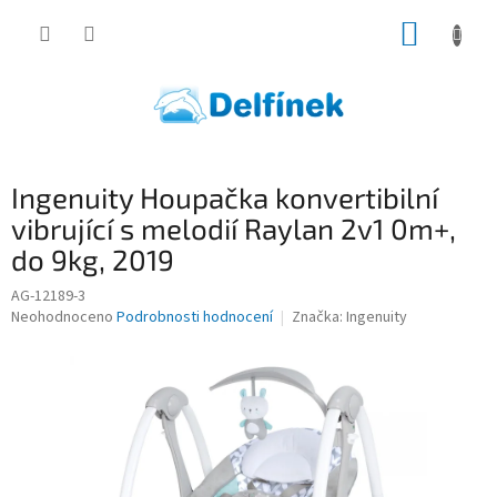
Přejít
NÁKUP
na
obsah
KOŠÍK
Ingenuity Houpačka konvertibilní
vibrující s melodií Raylan 2v1 0m+,
do 9kg, 2019
AG-12189-3
Průměrné
Neohodnoceno
Podrobnosti hodnocení
Značka:
Ingenuity
hodnocení
produktu
je
0,0
z
5
hvězdiček.