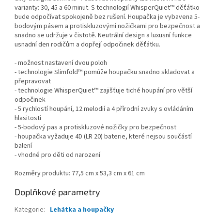
varianty: 30, 45 a 60 minut. S technologií WhisperQuiet™ děťátko
bude odpočívat spokojeně bez rušení. Houpačka je vybavena 5-
bodovým pásem a protiskluzovými nožičkami pro bezpečnost a
snadno se udržuje v čistotě. Neutrální design a luxusní funkce
usnadní den rodičům a dopřejí odpočinek děťátku.
- možnost nastavení dvou poloh
- technologie Slimfold™ pomůže houpačku snadno skladovat a
přepravovat
- technologie WhisperQuiet™ zajišťuje tiché houpání pro větší
odpočinek
- 5 rychlostí houpání, 12 melodií a 4 přírodní zvuky s ovládáním
hlasitosti
- 5-bodový pas a protiskluzové nožičky pro bezpečnost
- houpačka vyžaduje 4D (LR 20) baterie, které nejsou součástí
balení
- vhodné pro děti od narození
Rozměry produktu: 77,5 cm x 53,3 cm x 61 cm
Doplňkové parametry
Kategorie
:
Lehátka a houpačky