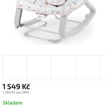
1 549 Kč
1 280 Kč bez DPH
Měrná
Skladem
cena: