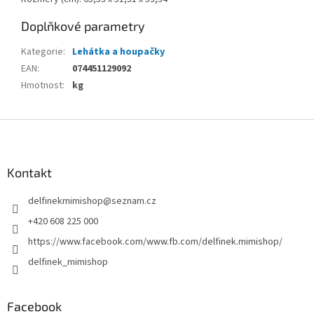
Doplňkové parametry
Kategorie
:
Lehátka a houpačky
EAN
:
074451129092
Hmotnost
:
kg
Z
á
p
a
Kontakt
t
delfinekmimishop
@
seznam.cz
í
+420 608 225 000
https://www.facebook.com/www.fb.com/delfinek.mimishop/
delfinek_mimishop
Facebook