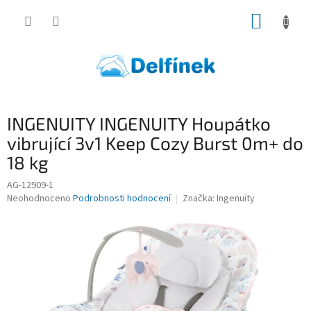
Přejít
NÁKUP
na
obsah
KOŠÍK
INGENUITY INGENUITY Houpátko
vibrující 3v1 Keep Cozy Burst 0m+ do
18 kg
AG-12909-1
Průměrné
Neohodnoceno
Podrobnosti hodnocení
Značka:
Ingenuity
hodnocení
produktu
je
0,0
z
5
hvězdiček.