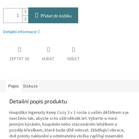
Přidat do košíku
Detailní informace
ZEPTAT SE
HLÍDAT
SDÍLET
Popis
Diskuze
Detailní popis produktu
Houpátko Ingenuity Keep Cozy 3 v 1 roste s vaším děťátkem a je
navrženo tak, abyste si ho užili několik let. Vyberte si mezi
jemným kýváním, houpáním nebo stacionárním lehátkem a
později křesílkem, které bude dítě milovat. Zklidňující vibrace,
dvě polohy naklonění a odnímatelná vložka zajišťují maximální