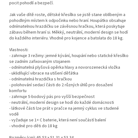
pocit pohodlí a bezpečí.
Jak vaše dítě roste, dětské křesílko se jistě stane oblíbeným a
pohodlným místem k odpočinku nebo hraní. Houpátko obsahuje
odnímatelnou hrazdičku se závěsnou hračkou, která poskytuje
zábavu během hraní si. Měkký, neutrální, moderní design se hodí
do každého interiéru. Vhodné pro kojence a batolata do 18 kg.
Vlastnosti:
- zahrnuje 3 režimy: jemné kývání, houpání nebo statické křesílko
se zadním zafixovaným stojanem
- odnímatelná plyšová opěrka hlavy a novorozenecká vložka
- uklidňující vibrace na utišení děťátka
- odnímatelná hrazdička s hračkou
- polohování sedací části do 2 různých úhlů pro dosažení
komfortu
- zahrnuje 5-bodový pás pro vyšší bezpečnost
- neutrální, moderní design se hodí do každé domácnosti
- látkové části lze prát v pračce na jemný cyklus ve studené
vodě
- vyžaduje se 1× C baterie, která není součástí balení
- vhodné pro děti do 18 kg
Rozměry (cm): 65,53 x 51,31 x 53,34