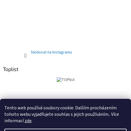
Sledovat na Instagramu
Toplist
Obchodní podmínky
PRODEJNA
Registrační sleva 10%
Tento web používá soubory cookie. Dalším procházením
tohoto webu vyjadřujete souhlas s jejich používáním.. Více
informací
zde
.