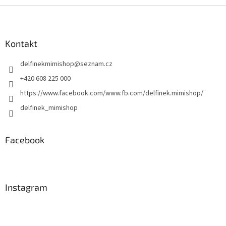
Z
á
p
a
Kontakt
t
delfinekmimishop
@
seznam.cz
í
+420 608 225 000
https://www.facebook.com/www.fb.com/delfinek.mimishop/
delfinek_mimishop
Facebook
Instagram