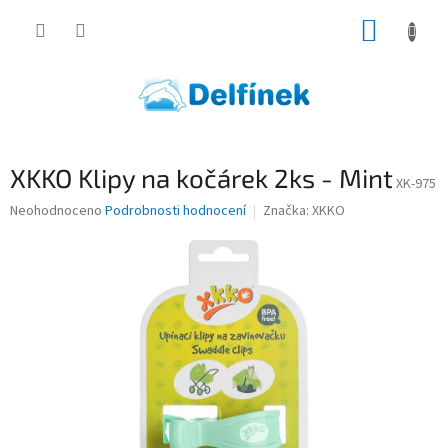
Přejít
NÁKUP
na
obsah
KOŠÍK
XKKO Klipy na kočárek 2ks - Mint
XK-975
Průměrné
Neohodnoceno
Podrobnosti hodnocení
Značka:
XKKO
hodnocení
produktu
je
0,0
z
5
hvězdiček.