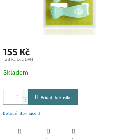
155 Kč
128 Kč bez DPH
Měrná
Skladem
cena:
Přidat do košíku
Detailní informace