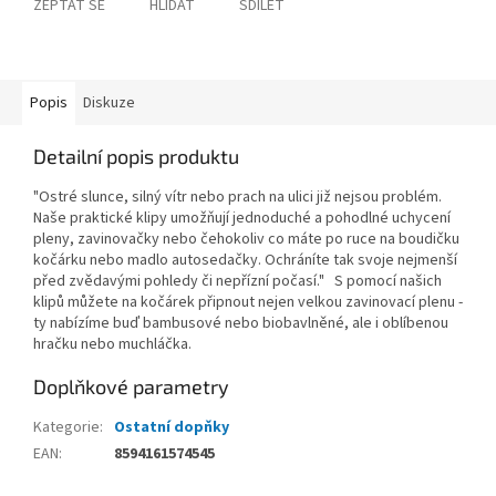
ZEPTAT SE
HLÍDAT
SDÍLET
Popis
Diskuze
Detailní popis produktu
"Ostré slunce, silný vítr nebo prach na ulici již nejsou problém.
Naše praktické klipy umožňují jednoduché a pohodlné uchycení
pleny, zavinovačky nebo čehokoliv co máte po ruce na boudičku
kočárku nebo madlo autosedačky. Ochráníte tak svoje nejmenší
před zvědavými pohledy či nepřízní počasí." S pomocí našich
klipů můžete na kočárek připnout nejen velkou zavinovací plenu -
ty nabízíme buď bambusové nebo biobavlněné, ale i oblíbenou
hračku nebo muchláčka.
Doplňkové parametry
Kategorie
:
Ostatní dopňky
EAN
:
8594161574545