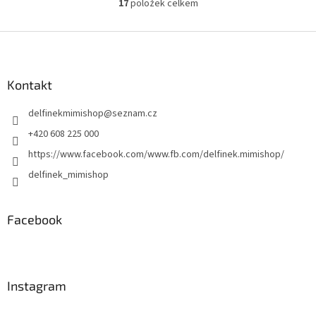
17
položek celkem
O
v
l
Z
á
á
d
p
a
a
Kontakt
c
t
í
delfinekmimishop
@
seznam.cz
í
p
r
+420 608 225 000
v
https://www.facebook.com/www.fb.com/delfinek.mimishop/
k
y
delfinek_mimishop
v
ý
p
Facebook
i
s
u
Instagram