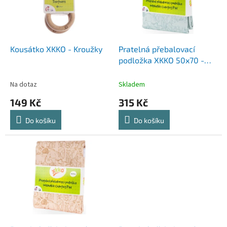
s
u
p
k
r
t
o
ů
d
Kousátko XKKO - Kroužky
Pratelná přebalovací
u
podložka XKKO 50x70 -
k
Safari Granite Green
t
Na dotaz
Skladem
ů
149 Kč
315 Kč
Do košíku
Do košíku