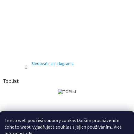
Sledovat na Instagramu
Toplist
Obchodní podmínky
PRODEJNA
Registrační sleva 10%
Tento web používá soubory cookie. Dalším procházením
tohoto webu vyjadřujete souhlas s jejich používáním.. Více
informací
zde
.