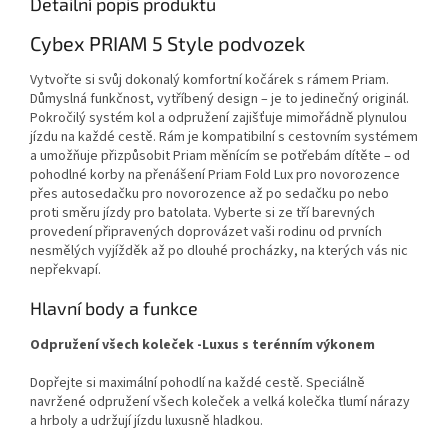
Detailní popis produktu
Cybex PRIAM 5 Style podvozek
Vytvořte si svůj dokonalý komfortní kočárek s rámem Priam.
Důmyslná funkčnost, vytříbený design – je to jedinečný originál.
Pokročilý systém kol a odpružení zajišťuje mimořádně plynulou
jízdu na každé cestě. Rám je kompatibilní s cestovním systémem
a umožňuje přizpůsobit Priam měnícím se potřebám dítěte – od
pohodlné korby na přenášení Priam Fold Lux pro novorozence
přes autosedačku pro novorozence až po sedačku po nebo
proti směru jízdy pro batolata. Vyberte si ze tří barevných
provedení připravených doprovázet vaši rodinu od prvních
nesmělých vyjížděk až po dlouhé procházky, na kterých vás nic
nepřekvapí.
Hlavní body a funkce
Odpružení všech koleček -Luxus s terénním výkonem
Dopřejte si maximální pohodlí na každé cestě. Speciálně
navržené odpružení všech koleček a velká kolečka tlumí nárazy
a hrboly a udržují jízdu luxusně hladkou.