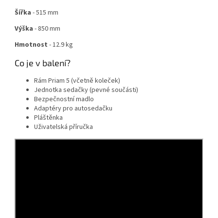
Šířka
- 515 mm
Výška
- 850 mm
Hmotnost
- 12.9 kg
Co je v balení?
Rám Priam 5 (včetně koleček)
Jednotka sedačky (pevné součásti)
Bezpečnostní madlo
Adaptéry pro autosedačku
Pláštěnka
Uživatelská příručka