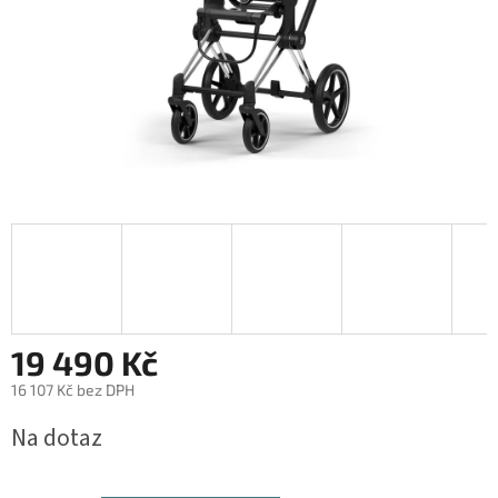
19 490 Kč
16 107 Kč bez DPH
Měrná
Na dotaz
cena: