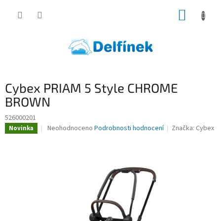
Přejít
NÁKUP
na
obsah
KOŠÍK
Cybex PRIAM 5 Style CHROME
BROWN
526000201
Průměrné
Neohodnoceno
Podrobnosti hodnocení
Značka:
Cybex
Novinka
hodnocení
produktu
je
0,0
z
5
hvězdiček.