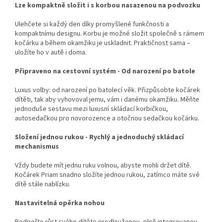
Lze kompaktně složit i s korbou nasazenou na podvozku
Ulehčete si každý den díky promyšlené funkčnosti a
kompaktnímu designu. Korbu je možné složit společně s rámem
kočárku a během okamžiku je uskladnit. Praktičnost sama –
uložíte ho v autě i doma.
Připraveno na cestovní systém - Od narození po batole
Luxus volby: od narození po batolecí věk. Přizpůsobte kočárek
dítěti, tak aby vyhovoval jemu, vám i danému okamžiku. Měňte
jednoduše sestavu mezi luxusní skládací korbičkou,
autosedačkou pro novorozence a otočnou sedačkou kočárku.
Složení jednou rukou - Rychlý a jednoduchý skládací
mechanismus
Vždy budete mít jednu ruku volnou, abyste mohli držet dítě.
Kočárek Priam snadno složíte jednou rukou, zatímco máte své
dítě stále nablízku.
Nastavitelná opěrka nohou
Podpořte růst svého dítěte prodlouženou, plně integrovanou