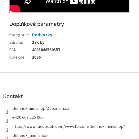
Doplňkové parametry
Kategorie
:
Podvozky
Záruka
:
2 roky
EAN
:
4063846550357
Kolekce
:
2026
Z
á
p
a
Kontakt
t
delfinekmimishop
@
seznam.cz
í
+420 608 225 000
https://www.facebook.com/www.fb.com/delfinek.mimishop/
delfinek_mimishop