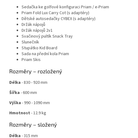
Sedačka ke golfové konfiguraci Priam / e-Priam
Priam Fold Lux Carry Cot (s adaptéry)
Dětské autosedačky CYBEX (s adaptéry)
Držák nápojů
Držák nápojů 2v1
Svačinový pultík Snack Tray
Slunečník
Stupátko Kid Board
Sada na přední kola Priam
Priam Skis
Rozměry – rozložený
Délka
- 830 - 920 mm
Šířka
- 600 mm
Výška
- 990 - 1090 mm
Hmotnost
- 12.9 kg
Rozměry – složený
Délka
- 315 mm