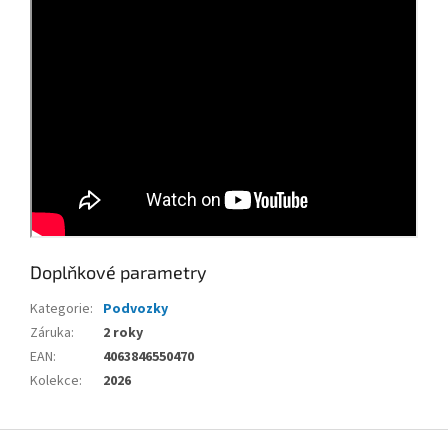
Doplňkové parametry
Kategorie
:
Podvozky
Záruka
:
2 roky
EAN
:
4063846550470
Kolekce
:
2026
Z