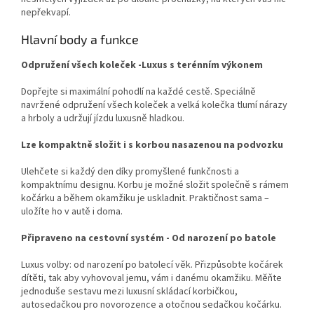
nepřekvapí.
Hlavní body a funkce
Odpružení všech koleček -Luxus s terénním výkonem
Dopřejte si maximální pohodlí na každé cestě. Speciálně
navržené odpružení všech koleček a velká kolečka tlumí nárazy
a hrboly a udržují jízdu luxusně hladkou.
Lze kompaktně složit i s korbou nasazenou na podvozku
Ulehčete si každý den díky promyšlené funkčnosti a
kompaktnímu designu. Korbu je možné složit společně s rámem
kočárku a během okamžiku je uskladnit. Praktičnost sama –
uložíte ho v autě i doma.
Připraveno na cestovní systém - Od narození po batole
Luxus volby: od narození po batolecí věk. Přizpůsobte kočárek
dítěti, tak aby vyhovoval jemu, vám i danému okamžiku. Měňte
jednoduše sestavu mezi luxusní skládací korbičkou,
autosedačkou pro novorozence a otočnou sedačkou kočárku.