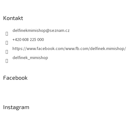
á
p
a
Kontakt
t
delfinekmimishop
@
seznam.cz
í
+420 608 225 000
https://www.facebook.com/www.fb.com/delfinek.mimishop/
delfinek_mimishop
Facebook
Instagram