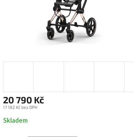
20 790 Kč
17 182 Kč bez DPH
Měrná
Skladem
cena: