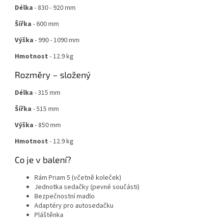
Délka
- 830 - 920 mm
Šířka
- 600 mm
Výška
- 990 - 1090 mm
Hmotnost
- 12.9 kg
Rozměry – složený
Délka
- 315 mm
Šířka
- 515 mm
Výška
- 850 mm
Hmotnost
- 12.9 kg
Co je v balení?
Rám Priam 5 (včetně koleček)
Jednotka sedačky (pevné součásti)
Bezpečnostní madlo
Adaptéry pro autosedačku
Pláštěnka