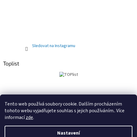
Sledovat na Instagramu
Toplist
Obchodní podmínky
PRODEJNA
Registrační sleva 10%
Tento web používá soubory cookie. Dalším procházením
tohoto webu vyjadřujete souhlas s jejich používáním.. Více
informací
zde
.
Vytvořil Shoptet
Nastavení