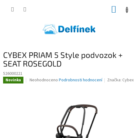
Přejít
NÁKUP
na
obsah
KOŠÍK
CYBEX PRIAM 5 Style podvozok +
SEAT ROSEGOLD
526000221
Průměrné
Neohodnoceno
Podrobnosti hodnocení
Značka:
Cybex
Novinka
hodnocení
produktu
je
0,0
z
5
hvězdiček.