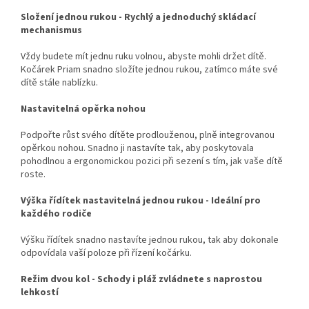
Složení jednou rukou - Rychlý a jednoduchý skládací
mechanismus
Vždy budete mít jednu ruku volnou, abyste mohli držet dítě.
Kočárek Priam snadno složíte jednou rukou, zatímco máte své
dítě stále nablízku.
Nastavitelná opěrka nohou
Podpořte růst svého dítěte prodlouženou, plně integrovanou
opěrkou nohou. Snadno ji nastavíte tak, aby poskytovala
pohodlnou a ergonomickou pozici při sezení s tím, jak vaše dítě
roste.
Výška řídítek nastavitelná jednou rukou - Ideální pro
každého rodiče
Výšku řídítek snadno nastavíte jednou rukou, tak aby dokonale
odpovídala vaší poloze při řízení kočárku.
Režim dvou kol - Schody i pláž zvládnete s naprostou
lehkostí