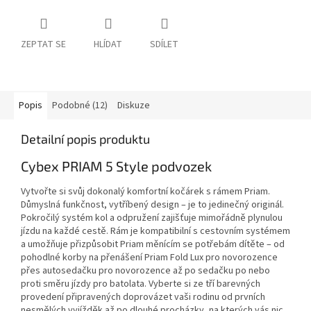
ZEPTAT SE
HLÍDAT
SDÍLET
Popis
Podobné (12)
Diskuze
Detailní popis produktu
Cybex PRIAM 5 Style podvozek
Vytvořte si svůj dokonalý komfortní kočárek s rámem Priam.
Důmyslná funkčnost, vytříbený design – je to jedinečný originál.
Pokročilý systém kol a odpružení zajišťuje mimořádně plynulou
jízdu na každé cestě. Rám je kompatibilní s cestovním systémem
a umožňuje přizpůsobit Priam měnícím se potřebám dítěte – od
pohodlné korby na přenášení Priam Fold Lux pro novorozence
přes autosedačku pro novorozence až po sedačku po nebo
proti směru jízdy pro batolata. Vyberte si ze tří barevných
provedení připravených doprovázet vaši rodinu od prvních
nesmělých vyjížděk až po dlouhé procházky, na kterých vás nic